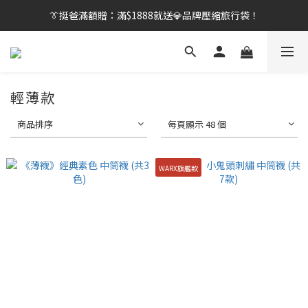
👔挺爸行動：全館襪款【最低$149起】✨立即下單！
👔挺爸滿額贈：滿$1888就送💎品牌壓縮旅行袋！
【刷卡/電子支付限定】下單送✨WARX品牌質感杯袋！
👔挺爸行動：全館襪款【最低$149起】✨立即下單！
輕薄款
商品排序
每頁顯示 48 個
WARX旗艦款