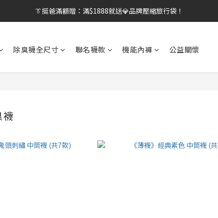
👔挺爸行動：全館襪款【最低$149起】✨立即下單！
👔挺爸滿額贈：滿$1888就送💎品牌壓縮旅行袋！
【刷卡/電子支付限定】下單送✨WARX品牌質感杯袋！
除臭襪全尺寸
聯名襪款
機能內褲
公益關懷
👔挺爸行動：全館襪款【最低$149起】✨立即下單！
臭襪