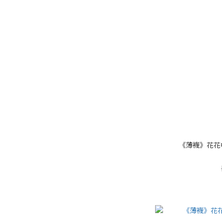
《薄襪》花花中