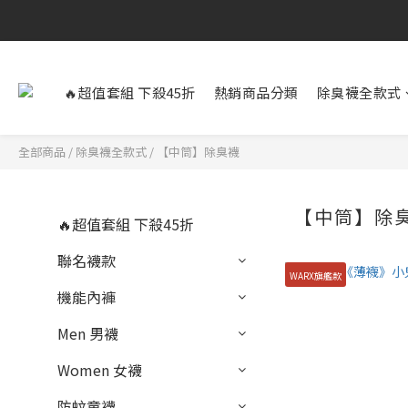
🔥超值套組 下殺45折
熱銷商品分類
除臭襪全款式
全部商品
/
除臭襪全款式
/
【中筒】除臭襪
【中筒】除
🔥超值套組 下殺45折
聯名襪款
WARX旗艦款
機能內褲
Men 男襪
Women 女襪
防蚊童襪