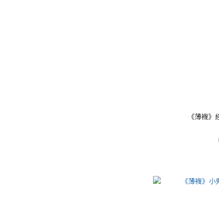
《薄襪》經