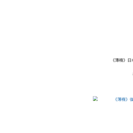
《薄襪》日本