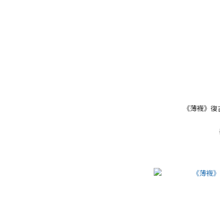
《薄襪》復古