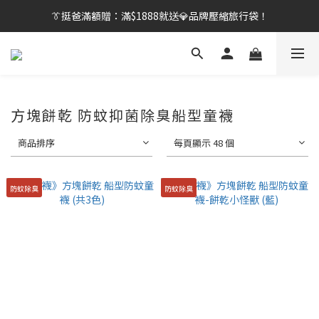
👔挺爸行動：全館襪款【最低$149起】✨立即下單！
👔挺爸滿額贈：滿$1888就送💎品牌壓縮旅行袋！
【刷卡/電子支付限定】下單送✨WARX品牌質感杯袋！
👔挺爸行動：全館襪款【最低$149起】✨立即下單！
方塊餅乾 防蚊抑菌除臭船型童襪
商品排序
每頁顯示 48 個
防蚊除臭
防蚊除臭