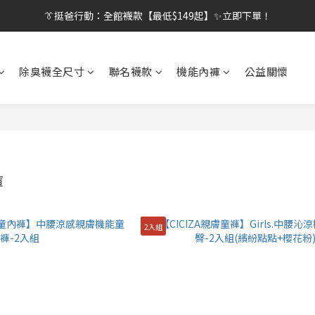
👔挺爸行動：全館襪款【最低$149起】✨立即下單！
👔挺爸行動：全館襪款【最低$149起】✨立即下單！
👔挺爸滿額贈：滿$1888就送💎品牌壓縮旅行袋！
除臭襪全尺寸
聯名襪款
機能內褲
公益關懷
【刷卡/電子支付限定】下單送✨WARX品牌質感杯袋！
👔挺爸行動：全館襪款【最低$149起】✨立即下單！
褲
2入組