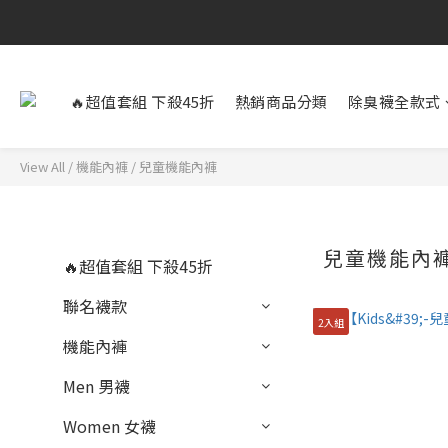
🔥超值套組 下殺45折
熱銷商品分類
除臭襪全款式
View All
/
機能內褲
/
兒童機能內褲
兒童機能內
🔥超值套組 下殺45折
聯名襪款
2入組
機能內褲
Men 男襪
Women 女襪