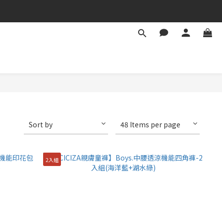
Sort by
48 Items per page
2入組