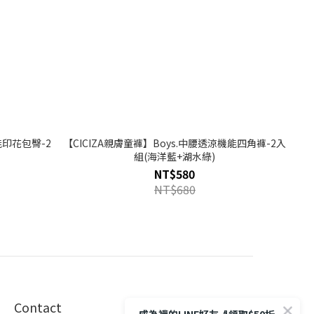
能印花包臀-2
【CICIZA親膚童褲】Boys.中腰透涼機能四角褲-2入
組(海洋藍+湖水綠)
NT$580
NT$680
Contact