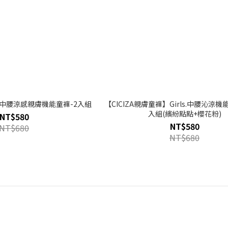
褲】中腰涼感親膚機能童褲-2入組
【CICIZA親膚童褲】Girls.中腰沁涼機
入組(繽紛點點+櫻花粉)
NT$580
NT$580
NT$680
NT$680