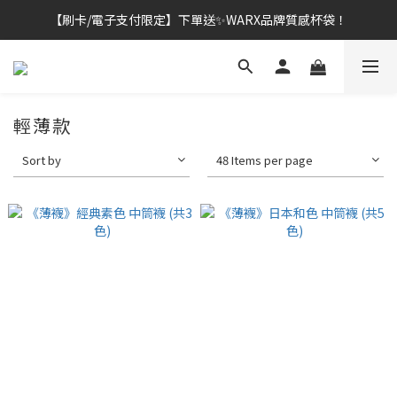
【刷卡/電子支付限定】下單送✨WARX品牌質感杯袋！
👔挺爸行動：全館襪款【最低$149起】✨立即下單！
👔挺爸行動：全館襪款【最低$149起】✨立即下單！
輕薄款
Sort by
48 Items per page