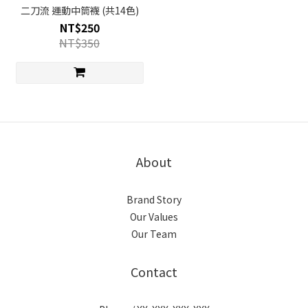
二刀流 運動中筒襪 (共14色)
NT$250
NT$350
About
Brand Story
Our Values
Our Team
Contact