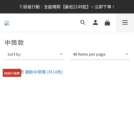
👔挺爸行動：全館襪款【最低$149起】✨立即下單！
👔挺爸行動：全館襪款【最低$149起】✨立即下單！
👔挺爸滿額贈：滿$1888就送💎品牌壓縮旅行袋！
【刷卡/電子支付限定】下單送✨WARX品牌質感杯袋！
中筒款
👔挺爸行動：全館襪款【最低$149起】✨立即下單！
Sort by
48 Items per page
熱銷40萬雙