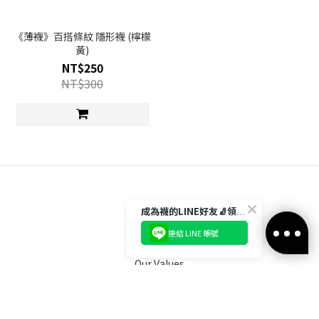
《薄襪》百搭條紋 隱形襪 (檸檬
黃)
NT$250
NT$300
About
成為襪的LINE好友🧦領取$50折扣碼
連結 LINE 帳號
Brand Story
Our Values
Our Team