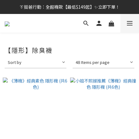
👔挺爸行動：全館襪款【最低$149起】✨立即下單！
👔挺爸行動：全館襪款【最低$149起】✨立即下單！
👔挺爸滿額贈：滿$1888就送💎品牌壓縮旅行袋！
【刷卡/電子支付限定】下單送✨WARX品牌質感杯袋！
【隱形】除臭襪
👔挺爸行動：全館襪款【最低$149起】✨立即下單！
Sort by
48 Items per page