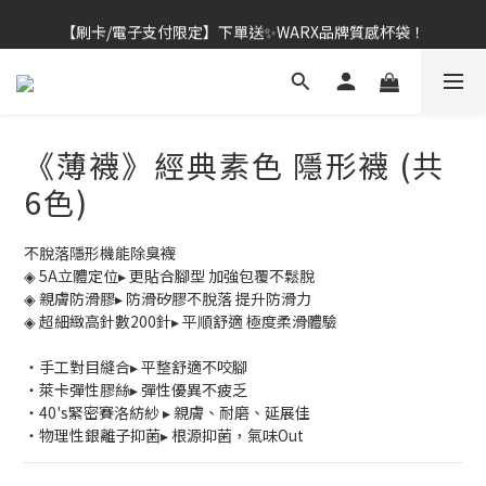
【刷卡/電子支付限定】下單送✨WARX品牌質感杯袋！
👔挺爸行動：全館襪款【最低$149起】✨立即下單！
👔挺爸行動：全館襪款【最低$149起】✨立即下單！
《薄襪》經典素色 隱形襪 (共
6色)
不脫落隱形機能除臭襪
◈ 5A立體定位▸ 更貼合腳型 加強包覆不鬆脫
◈ 親膚防滑膠▸ 防滑矽膠不脫落 提升防滑力
◈ 超細緻高針數200針▸ 平順舒適 極度柔滑體驗
・手工對目縫合▸ 平整舒適不咬腳
・萊卡彈性膠絲▸ 彈性優異不疲乏
・40's緊密賽洛紡紗 ▸ 親膚、耐磨、延展佳
・物理性銀離子抑菌▸ 根源抑菌，氣味Out