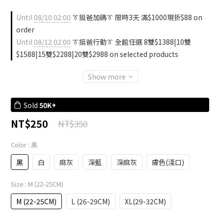
Until
08/10 02:00
👔挺爸加碼👔 限時3天 滿$1000現折$88 on
order
Until
08/12 02:00
👔挺爸行動👔 全館任選 8雙$1388|10雙
$1588|15雙$2288|20雙$2988 on selected products
Show more
Sold
50K+
NT$250
NT$350
Color
: 黑
黑
白
麻灰
深藍
深麻灰
膚色(淺口)
Size
: M (22-25CM)
M (22-25CM)
L (26-29CM)
XL(29-32CM)