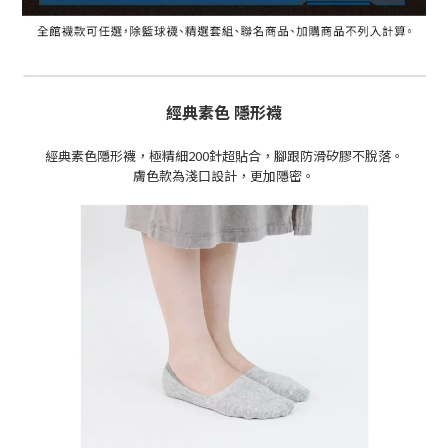
經典素色 隱形襪
經典素色隱形襪，極精細200針超貼合，腳跟防滑矽膠不脫落。
膚色款為
淺
口設計，更加隱密。