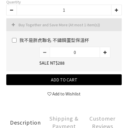
Quantity
Buy Together and Save More
(At most 1 item(s))
我不是胖虎聯名 不鏽鋼蛋型保溫杯
SALE NT$288
ADD TO CART
Add to Wishlist
Shipping &
Customer
Description
Payment
Reviews