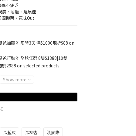
優異不疲乏
▸ 親膚、耐磨、延展佳
根源抑菌，氣味Out
挺爸加碼👔 限時3天 滿$1000現折$88 on
挺爸行動👔 全館任選 8雙$1388|10雙
雙$2988 on selected products
Show more
50
深藍灰
深棕杏
淺麥綠