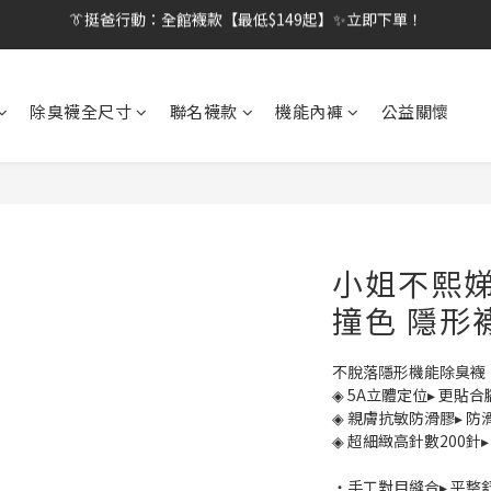
👔挺爸行動：全館襪款【最低$149起】✨立即下單！
👔挺爸滿額贈：滿$1888就送💎品牌壓縮旅行袋！
【刷卡/電子支付限定】下單送✨WARX品牌質感杯袋！
除臭襪全尺寸
聯名襪款
機能內褲
公益關懷
👔挺爸行動：全館襪款【最低$149起】✨立即下單！
小姐不熙
撞色 隱形襪
不脫落隱形機能除臭襪
◈ 5A立體定位▸ 更貼
◈ 親膚抗敏防滑膠▸ 
◈ 超細緻高針數200針
・手工對目縫合▸ 平整