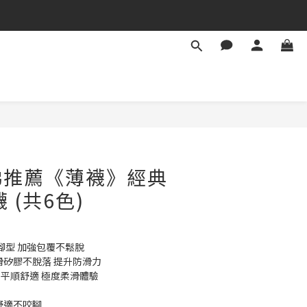
娣推薦《薄襪》經典
 (共6色)
合腳型 加強包覆不鬆脫
防滑矽膠不脫落 提升防滑力
▸ 平順舒適 極度柔滑體驗
舒適不咬腳