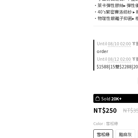
・萊卡彈性膠絲▸ 彈性
・40's緊密賽洛紡紗 
・物理性銀離子抑菌▸ 
Until
08/10 02:00
👔
order
Until
08/12 02:00
👔
$1588|15雙$2288|20
Sold
20K+
NT$250
NT$3
Color
: 雪松綠
雪松綠
黯麻灰