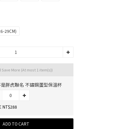
26-29CM)
d Save More
(At most 1 item(s))
不是胖虎聯名 不鏽鋼蛋型保溫杯
E NT$288
ADD TO CART