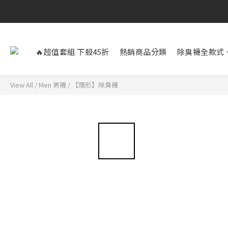
🔥超值套組 下殺45折
熱銷商品分類
除臭襪全款式
View All
/
Men 男襪
/
【隱形】除臭襪