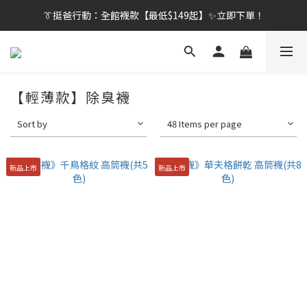
👔挺爸行動：全館襪款【最低$149起】✨立即下單！
👔挺爸行動：全館襪款【最低$149起】✨立即下單！
👔挺爸滿額贈：滿$1888就送💎品牌壓縮旅行袋！
【刷卡/電子支付限定】下單送✨WARX品牌質感杯袋！
【輕薄款】除臭襪
👔挺爸行動：全館襪款【最低$149起】✨立即下單！
Sort by
48 Items per page
新品上市
新品上市