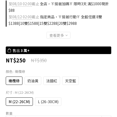
至
08/10 02:00
截止
全店，👔挺爸加碼👔 限時3天 滿$1000現折
$88
至
08/12 02:00
截止
指定商品，👔挺爸行動👔 全館任選 8雙
$1388|10雙$1588|15雙$2288|20雙$2988
查看更多
售出
3 萬+
NT$250
NT$350
顏色
: 橄欖綠
橄欖綠
奶油黃
法國紅
天空藍
尺寸
: M (22-26CM)
M (22-26CM)
L (26-30CM)
數量