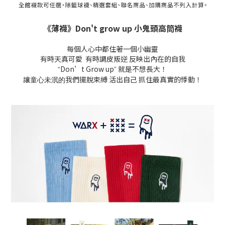
《薄襪》Don't grow up 小鬼頭高筒襪
每個人心中都住著一個小幽靈
有時天真可愛 有時調皮叛逆 反映出內在的自我
Don’t Grow up
就是不想長大！
“
”
讓
我們擺脫束縛 活出自己 抓住最真實的悸動！
童心未泯的