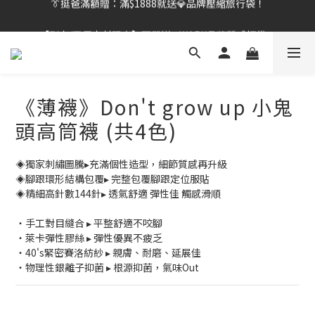
【刷卡/電子支付限定】下單送✨WARX品牌質感杯袋！
👔挺爸行動：全館襪款【最低$149起】✨立即下單！
👔挺爸行動：全館襪款【最低$149起】✨立即下單！
《薄襪》Don't grow up 小鬼
頭高筒襪 (共4色)
◈獨家刺繡圖騰▸充滿個性造型，細節質感再升級
◈腳跟環形結構包覆▸ 完整包覆腳跟定位服貼
◈精細高針數144針▸ 透氣舒適 彈性佳 觸感滑順
・手工對目縫合 ▸ 平整舒適不咬腳
・萊卡彈性膠絲 ▸ 彈性優異不疲乏
・40's緊密賽洛紡紗 ▸ 親膚、耐磨、延展佳
・物理性銀離子抑菌 ▸ 根源抑菌，氣味Out