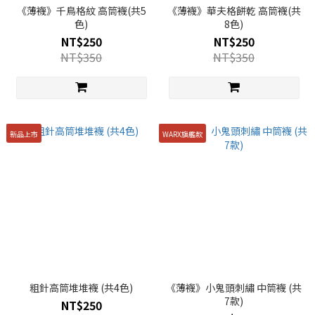
《薄襪》千鳥格紋 高筒襪(共5
《薄襪》華夫格餅乾 高筒襪(共
色)
8色)
NT$250
NT$250
NT$350
NT$350
新品上市
WARX旗艦款
粗針高筒堆堆襪 (共4色)
《薄襪》小鬼頭刺繡 中筒襪 (共
7款)
NT$250