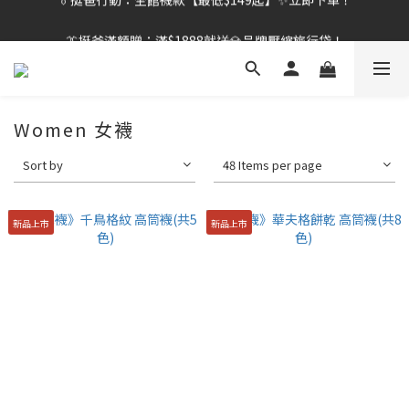
👔挺爸行動：全館襪款【最低$149起】✨立即下單！
👔挺爸滿額贈：滿$1888就送💎品牌壓縮旅行袋！
【刷卡/電子支付限定】下單送✨WARX品牌質感杯袋！
👔挺爸行動：全館襪款【最低$149起】✨立即下單！
Women 女襪
Sort by
48 Items per page
新品上市
新品上市