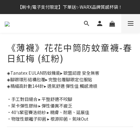
【刷卡/電子支付限定】下單送✨WARX品牌質感杯袋！
👔挺爸行動：全館襪款【最低$149起】✨立即下單！
👔挺爸行動：全館襪款【最低$149起】✨立即下單！
《薄襪》花花中筒防蚊童襪-春
日紅梅 (紅粉)
◈Tanatex EULAN防蚊機能▸ 歐盟認證 安全無害
◈腳跟環形結構包覆▸ 完整包覆腳跟定位服貼
◈精細高針數144針▸ 透氣舒適 彈性佳 觸感滑順
・手工對目縫合 ▸ 平整舒適不咬腳
・萊卡彈性膠絲 ▸ 彈性優異不疲乏
・40's緊密賽洛紡紗 ▸ 親膚、耐磨、延展佳
・物理性銀離子抑菌 ▸ 根源抑菌，氣味Out