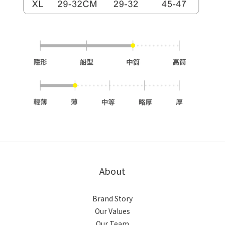
About
Brand Story
Our Values
Our Team