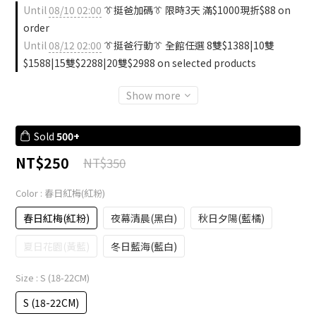
Until
08/10 02:00
👔挺爸加碼👔 限時3天 滿$1000現折$88 on
order
Until
08/12 02:00
👔挺爸行動👔 全館任選 8雙$1388|10雙
$1588|15雙$2288|20雙$2988 on selected products
Show more
Sold
500+
NT$250
NT$350
Color
: 春日紅梅(紅粉)
春日紅梅(紅粉)
夜幕清晨(黑白)
秋日夕陽(藍橘)
夏日花園(黃藍)
冬日藍海(藍白)
Size
: S (18-22CM)
S (18-22CM)