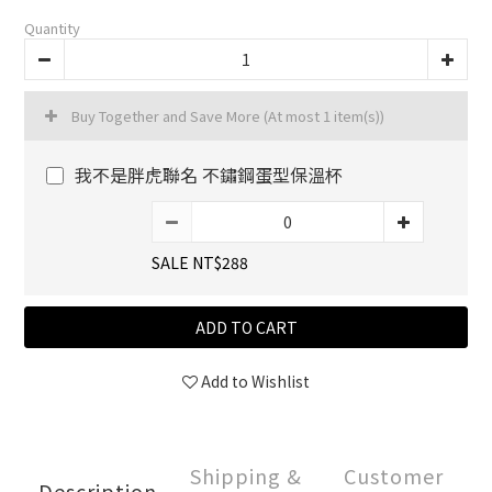
Quantity
Buy Together and Save More
(At most 1 item(s))
我不是胖虎聯名 不鏽鋼蛋型保溫杯
SALE NT$288
ADD TO CART
Add to Wishlist
Shipping &
Customer
Description