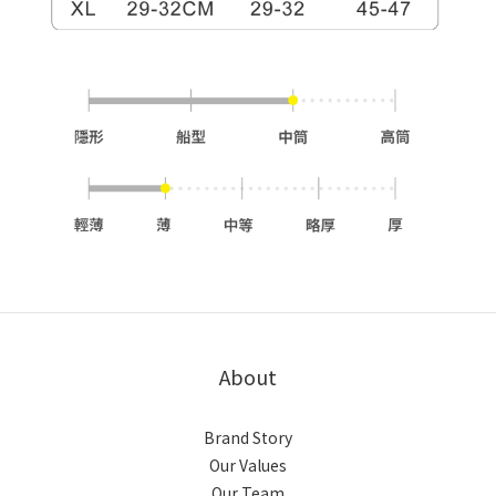
About
Brand Story
Our Values
Our Team