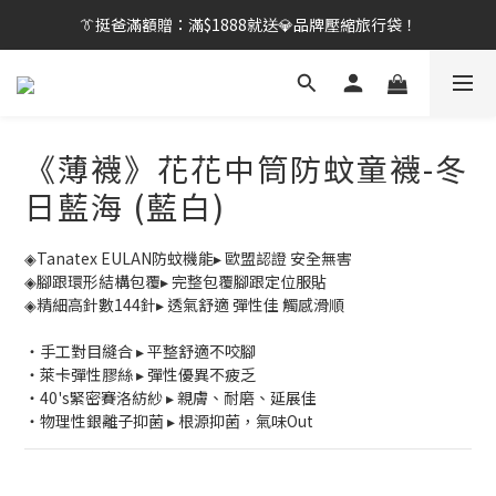
👔挺爸行動：全館襪款【最低$149起】✨立即下單！
👔挺爸滿額贈：滿$1888就送💎品牌壓縮旅行袋！
【刷卡/電子支付限定】下單送✨WARX品牌質感杯袋！
👔挺爸行動：全館襪款【最低$149起】✨立即下單！
《薄襪》花花中筒防蚊童襪-冬
日藍海 (藍白)
◈Tanatex EULAN防蚊機能▸ 歐盟認證 安全無害
◈腳跟環形結構包覆▸ 完整包覆腳跟定位服貼
◈精細高針數144針▸ 透氣舒適 彈性佳 觸感滑順
・手工對目縫合 ▸ 平整舒適不咬腳
・萊卡彈性膠絲 ▸ 彈性優異不疲乏
・40's緊密賽洛紡紗 ▸ 親膚、耐磨、延展佳
・物理性銀離子抑菌 ▸ 根源抑菌，氣味Out