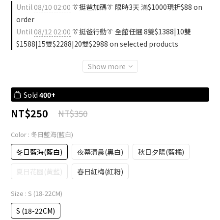
Until
08/10 02:00
👔挺爸加碼👔 限時3天 滿$1000現折$88 on
order
Until
08/12 02:00
👔挺爸行動👔 全館任選 8雙$1388|10雙
$1588|15雙$2288|20雙$2988 on selected products
Show more
Sold
400+
NT$250
NT$350
Color
: 冬日藍海(藍白)
冬日藍海(藍白)
夜幕清晨(黑白)
秋日夕陽(藍橘)
夏日花園(黃藍)
春日紅梅(紅粉)
Size
: S (18-22CM)
S (18-22CM)