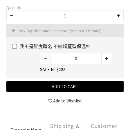
Quantity
Buy Together and Save More
(At most 1 item(s))
我不是胖虎聯名 不鏽鋼蛋型保溫杯
SALE NT$288
ADD TO CART
Add to Wishlist
Shipping &
Customer
Description