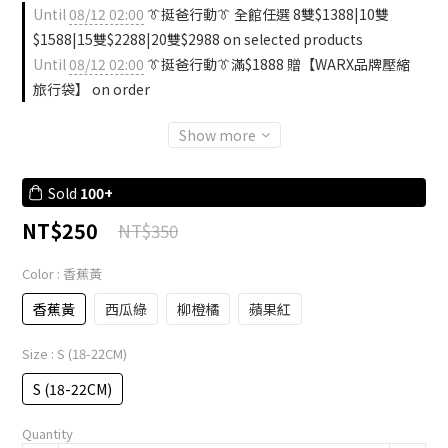
Until
08/12 02:00
👔挺爸行動👔 全館任選 8雙$1388|10雙
$1588|15雙$2288|20雙$2988 on selected products
Until
08/12 02:00
👔挺爸行動👔滿$1888 贈【WARX品牌壓縮
旅行袋】 on order
Show more
Sold
100+
NT$250
NT$350
Color
: 香蕉黃
香蕉黃
西瓜綠
柳橙橘
蘋果紅
Size
: S (18-22CM)
S (18-22CM)
Quantity