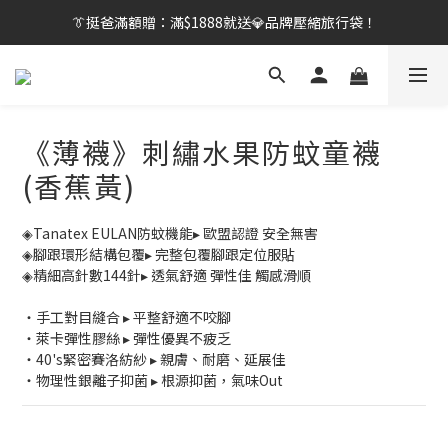
👔挺爸行動：全館襪款【最低$149起】✨立即下單！
👔挺爸滿額贈：滿$1888就送💎品牌壓縮旅行袋！
【刷卡/電子支付限定】下單送✨WARX品牌質感杯袋！
👔挺爸行動：全館襪款【最低$149起】✨立即下單！
《薄襪》刺繡水果防蚊童襪
(香蕉黃)
◈Tanatex EULAN防蚊機能▸ 歐盟認證 安全無害
◈腳跟環形結構包覆▸ 完整包覆腳跟定位服貼
◈精細高針數144針▸ 透氣舒適 彈性佳 觸感滑順
・手工對目縫合 ▸ 平整舒適不咬腳
・萊卡彈性膠絲 ▸ 彈性優異不疲乏
・40's緊密賽洛紡紗 ▸ 親膚、耐磨、延展佳
・物理性銀離子抑菌 ▸ 根源抑菌，氣味Out