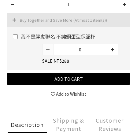
Buy Together and Save More
(At most 1 item(s))
我不是胖虎聯名 不鏽鋼蛋型保溫杯
SALE NT$288
ADD TO CART
Add to Wishlist
Shipping &
Customer
Description
Payment
Reviews