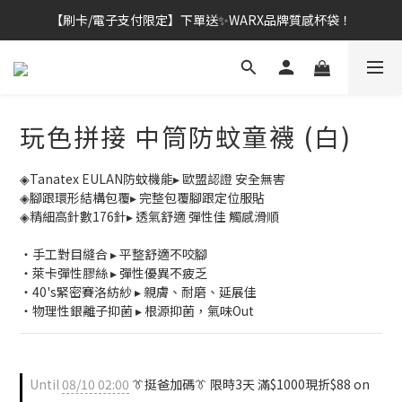
【刷卡/電子支付限定】下單送✨WARX品牌質感杯袋！
👔挺爸行動：全館襪款【最低$149起】✨立即下單！
👔挺爸行動：全館襪款【最低$149起】✨立即下單！
玩色拼接 中筒防蚊童襪 (白)
◈Tanatex EULAN防蚊機能▸ 歐盟認證 安全無害
◈腳跟環形結構包覆▸ 完整包覆腳跟定位服貼
◈精細高針數176針▸ 透氣舒適 彈性佳 觸感滑順
・手工對目縫合 ▸ 平整舒適不咬腳
・萊卡彈性膠絲 ▸ 彈性優異不疲乏
・40's緊密賽洛紡紗 ▸ 親膚、耐磨、延展佳
・物理性銀離子抑菌 ▸ 根源抑菌，氣味Out
Until
08/10 02:00
👔挺爸加碼👔 限時3天 滿$1000現折$88 on