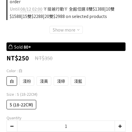
order
Until
08/12 02:00
👔挺爸行動👔 全館任選 8雙$1388|10雙
$1588|15雙$2288|20雙$2988 on selected products
Show more
Sold
80+
NT$250
NT$350
Color
: 白
白
淺粉
淺黃
淺綠
淺藍
Size
: S (18-22CM)
S (18-22CM)
Quantity