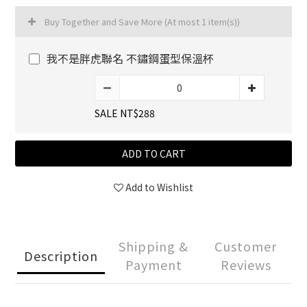
Buy Together and Save More
(At most 1 item(s))
我不是胖虎聯名 不鏽鋼蛋型保溫杯
SALE NT$288
ADD TO CART
Add to Wishlist
Shipping &
Customer
Description
Payment
Reviews