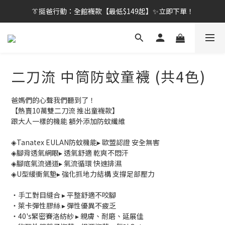
👔挺爸行動：全館襪款【最低$149起】✨立即下單！
👔挺爸行動：全館襪款【最低$149起】✨立即下單！
👔挺爸滿額贈：滿$1888就送💎品牌壓縮旅行袋！
【刷卡/電子支付限定】下單送✨WARX品牌質感杯袋！
二刀流 中筒防蚊童襪 (共4色)
👔挺爸行動：全館襪款【最低$149起】✨立即下單！
爸媽們的心聲我們聽到了！
【熱賣10萬雙二刀流 推出童襪款】
跟大人一樣的機能 額外添加防蚊纖維
◈Tanatex EULAN防蚊機能▸ 歐盟認證 安全無害
◈腳背透氣網眼▸ 透氣舒適 乾爽不悶汗
◈腳底氣流通道▸ 氣流循環 快速排濕
◈U型緩衝氣墊▸ 強化抓地力結構 支撐足部壓力
・手工對目縫合 ▸ 平整舒適不咬腳
・萊卡彈性膠絲 ▸ 彈性優異不疲乏
・40's緊密賽洛紡紗 ▸ 親膚、耐磨、延展佳