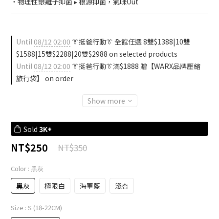
・物理性銀離子抑菌 ▸ 根源抑菌，氣味Out
Until
08/12 02:00
👔挺爸行動👔 全館任選 8雙$1388|10雙
$1588|15雙$2288|20雙$2988 on selected products
Until
08/12 02:00
👔挺爸行動👔滿$1888 贈【WARX品牌壓縮
旅行袋】 on order
Show more
Sold
3K+
NT$250
NT$350
Color
: 黑灰
黑灰
極限白
海軍藍
淺杏
Size
: S (18-22CM)