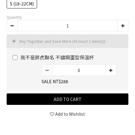
S (18-22CM)
Quantity
Buy Together and Save More
(At most 1 item(s))
我不是胖虎聯名 不鏽鋼蛋型保溫杯
SALE NT$288
ADD TO CART
Add to Wishlist