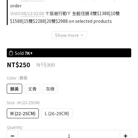
order
Until
08/12 02:00
👔挺爸行動👔 全館任選 8雙$1388|10雙
$1588|15雙$2288|20雙$2988 on selected products
Show more
Sold
7K+
NT$250
NT$300
Color
: 鵝黃
鵝黃
丈青
灰綠
Size
: M (22-25CM)
M (22-25CM)
L (26-29CM)
Quantity