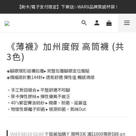
【刷卡/電子支付限定】下單送✨WARX品牌質感杯袋！
👔挺爸行動：全館襪款【最低$149起】✨立即下單！
👔挺爸行動：全館襪款【最低$149起】✨立即下單！
《薄襪》加州度假 高筒襪 (共
3色)
◈腳跟環形結構包覆▸ 完整包覆腳跟定位服貼
◈精細高針數144針▸ 透氣舒適 彈性佳 觸感滑順
・手工對目縫合 ▸ 平整舒適不咬腳
・萊卡彈性膠絲 ▸ 彈性優異不疲乏
・40's緊密賽洛紡紗 ▸ 親膚、耐磨、延展佳
・物理性銀離子抑菌 ▸ 根源抑菌，氣味Out
Until
08/10 02:00
👔挺爸加碼👔 限時3天 滿$1000現折$88 on