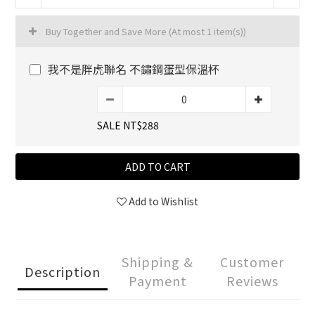
Buy Together and Save More
(At most 1 item(s))
我不是胖虎聯名 不鏽鋼蛋型保溫杯
SALE NT$288
ADD TO CART
Add to Wishlist
Shipping &
Customer
Description
Payment
Reviews