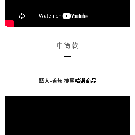
中筒款
｜藝人-香蕉 推薦
精選商品
｜