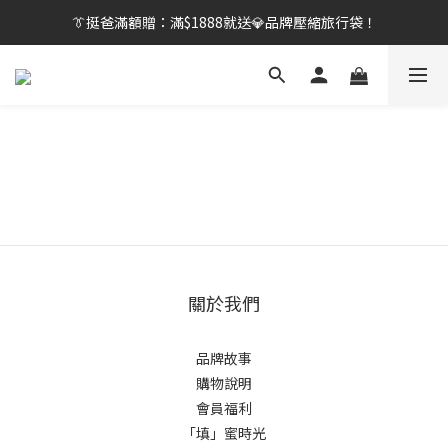
👔挺爸行動：全館襪款【最低$149起】✨立即下單！
👔挺爸滿額贈：滿$1888就送💎品牌壓縮旅行袋！
【刷卡/電子支付限定】下單送✨WARX品牌質感杯袋！
👔挺爸行動：全館襪款【最低$149起】✨立即下單！
關於我們
品牌故事
購物說明
會員福利
「填」蜜時光