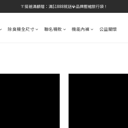
👔挺爸行動：全館襪款【最低$149起】✨立即下單！
👔挺爸滿額贈：滿$1888就送💎品牌壓縮旅行袋！
【刷卡/電子支付限定】下單送✨WARX品牌質感杯袋！
除臭襪全尺寸
聯名襪款
機能內褲
公益關懷
👔挺爸行動：全館襪款【最低$149起】✨立即下單！