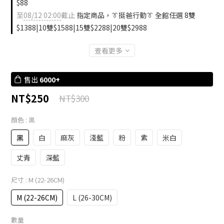
$88
至
08/12 02:00
截止
指定商品，👔挺爸行動👔 全館任選 8雙
$1388|10雙$1588|15雙$2288|20雙$2988
查看更多
售出
6000+
NT$250
NT$300
顏色
: 黑
黑
白
麻灰
淺藍
粉
紫
米白
丈青
深藍
尺寸
: M (22-26CM)
M (22-26CM)
L (26-30CM)
數量