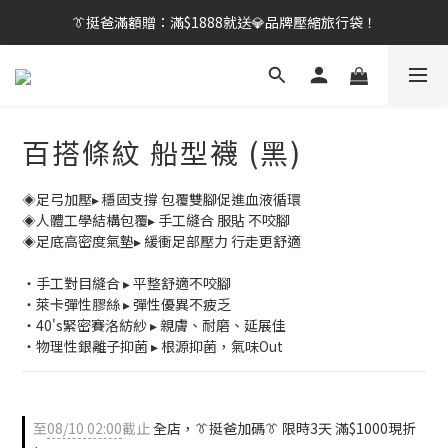
👔挺爸行動：全館襪款【最低$149起】✨立即下單！
👔挺爸滿額贈：滿$1888就送💎品牌壓縮旅行袋！
【刷卡/電子支付限定】下單送✨WARX品牌質感杯袋！
👔挺爸行動：全館襪款【最低$149起】✨立即下單！
百搭條紋 船型襪 (黑)
◈足弓加壓▸ 穩固支撐 包覆雙腳促進血液循環
◈人體工學結構包覆▸ 手工縫合 服貼 不咬腳
◈足底高密度氣墊▸ 緩衝足部壓力 行走更舒適
・手工對目縫合 ▸ 平整舒適不咬腳
・萊卡彈性膠絲 ▸ 彈性優異不疲乏
・40's緊密賽洛紡紗 ▸ 親膚、耐磨、延展佳
・物理性銀離子抑菌 ▸ 根源抑菌，氣味Out
至
08/10 02:00
截止
全店，👔挺爸加碼👔 限時3天 滿$1000現折