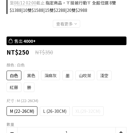
至
08/12 02:00
截止
指定商品，👔挺爸行動👔 全館任選 8雙
$1388|10雙$1588|15雙$2288|20雙$2988
查看更多
售出
4000+
NT$250
NT$350
顏色
: 白色
白色
黑色
深麻灰
墨
山吹茶
淺空
紅藤
勝
尺寸
: M (22-26CM)
M (22-26CM)
L (26-30CM)
XL(29-32CM)
數量