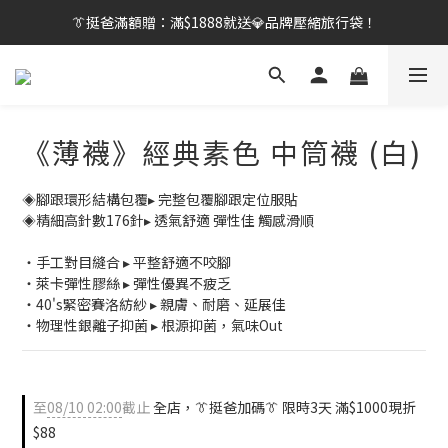
👔挺爸行動：全館襪款【最低$149起】✨立即下單！
👔挺爸滿額贈：滿$1888就送💎品牌壓縮旅行袋！
【刷卡/電子支付限定】下單送✨WARX品牌質感杯袋！
👔挺爸行動：全館襪款【最低$149起】✨立即下單！
《薄襪》經典素色 中筒襪 (白)
◈腳跟環形結構包覆▸ 完整包覆腳跟定位服貼
◈精細高針數176針▸ 透氣舒適 彈性佳 觸感滑順
・手工對目縫合 ▸ 平整舒適不咬腳
・萊卡彈性膠絲 ▸ 彈性優異不疲乏
・40's緊密賽洛紡紗 ▸ 親膚、耐磨、延展佳
・物理性銀離子抑菌 ▸ 根源抑菌，氣味Out
至
08/10 02:00
截止
全店，👔挺爸加碼👔 限時3天 滿$1000現折
$88