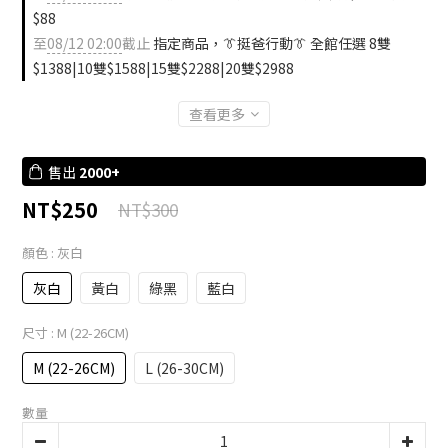
$88
至
08/12 02:00
截止
指定商品，👔挺爸行動👔 全館任選 8雙
$1388|10雙$1588|15雙$2288|20雙$2988
查看更多
售出
2000+
NT$250
NT$300
顏色
: 灰白
灰白
黃白
綠黑
藍白
尺寸
: M (22-26CM)
M (22-26CM)
L (26-30CM)
數量