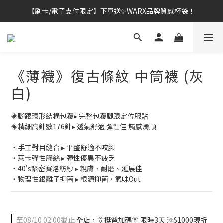
【刷卡/電子支付限定】下單送✨WARX品牌質感杯袋！
👔挺爸行動：全館襪款【最低$149起】✨立即下單！
👔挺爸行動：全館襪款【最低$149起】✨立即下單！
《薄襪》復古條紋 中筒襪 (灰
白)
◈腳跟環形結構包覆▸ 完整包覆腳跟定位服貼
◈精細高針數176針▸ 透氣舒適 彈性佳 觸感滑順
・手工對目縫合 ▸ 平整舒適不咬腳
・萊卡彈性膠絲 ▸ 彈性優異不疲乏
・40's緊密賽洛紡紗 ▸ 親膚、耐磨、延展佳
・物理性銀離子抑菌 ▸ 根源抑菌，氣味Out
至
08/10 02:00
截止
全店，👔挺爸加碼👔 限時3天 滿$1000現折