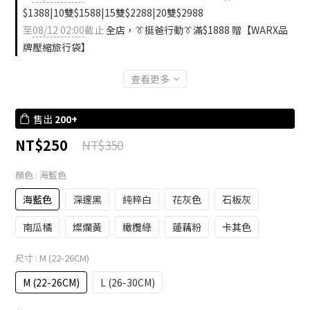
$1388|10雙$1588|15雙$2288|20雙$2988
至
08/12 02:00
截止
全店，👔挺爸行動👔滿$1888 贈【WARX品
牌壓縮旅行袋】
查看更多
售出
200+
NT$250
NT$350
顏色
: 海藍色
海藍色
深邃黑
純粹白
花灰色
石板灰
南瓜橘
燦爛黃
橄欖綠
蓮藕粉
卡其色
尺寸
: M (22-26CM)
M (22-26CM)
L (26-30CM)