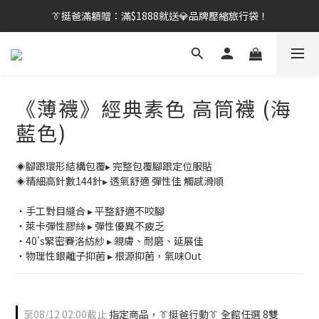
👔挺爸滿額贈：滿$1888就送💎品牌壓縮旅行袋！
👔挺爸行動：全館襪款【最低$149起】✨立即下單！
【刷卡/電子支付限定】下單送✨WARX品牌質感杯袋！
👔挺爸行動：全館襪款【最低$149起】✨立即下單！
《薄襪》經典素色 高筒襪 (海
藍色)
◈腳跟環形結構包覆▸ 完整包覆腳跟定位服貼
◈精細高針數144針▸ 透氣舒適 彈性佳 觸感滑順
・手工對目縫合 ▸ 平整舒適不咬腳
・萊卡彈性膠絲 ▸ 彈性優異不疲乏
・40's緊密賽洛紡紗 ▸ 親膚、耐磨、延展佳
・物理性銀離子抑菌 ▸ 根源抑菌，氣味Out
至
08/12 02:00
截止
指定商品，👔挺爸行動👔 全館任選 8雙