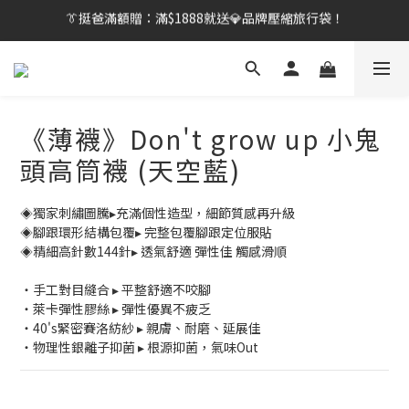
【刷卡/電子支付限定】下單送✨WARX品牌質感杯袋！
👔挺爸行動：全館襪款【最低$149起】✨立即下單！
👔挺爸行動：全館襪款【最低$149起】✨立即下單！
《薄襪》Don't grow up 小鬼
頭高筒襪 (天空藍)
◈獨家刺繡圖騰▸充滿個性造型，細節質感再升級
◈腳跟環形結構包覆▸ 完整包覆腳跟定位服貼
◈精細高針數144針▸ 透氣舒適 彈性佳 觸感滑順
・手工對目縫合 ▸ 平整舒適不咬腳
・萊卡彈性膠絲 ▸ 彈性優異不疲乏
・40's緊密賽洛紡紗 ▸ 親膚、耐磨、延展佳
・物理性銀離子抑菌 ▸ 根源抑菌，氣味Out