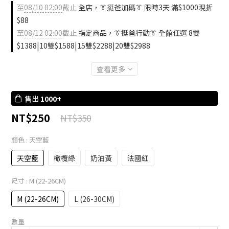
至
08/10 02:00
截止
全店，👔挺爸加碼👔 限時3天 滿$1000現折
$88
至
08/12 02:00
截止
指定商品，👔挺爸行動👔 全館任選 8雙
$1388|10雙$1588|15雙$2288|20雙$2988
查看更多
售出
1000+
NT$250
NT$350
顏色
: 天空藍
天空藍
橄欖綠
奶油黃
法國紅
尺寸
: M (22-26CM)
M (22-26CM)
L (26-30CM)
數量