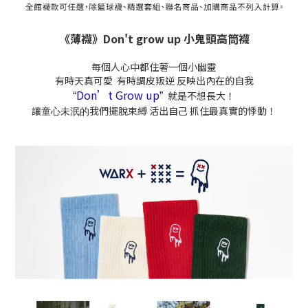
《薄襪》Don't grow up 小鬼頭高筒襪
每個人心中都住著一個小幽靈
有時天真可愛 有時調皮叛逆 反映出內在的自我
Don’t Grow up
就是不想長大！
“
”
讓
我們擺脫束縛 活出自己 抓住最真實的悸動！
童心未泯的