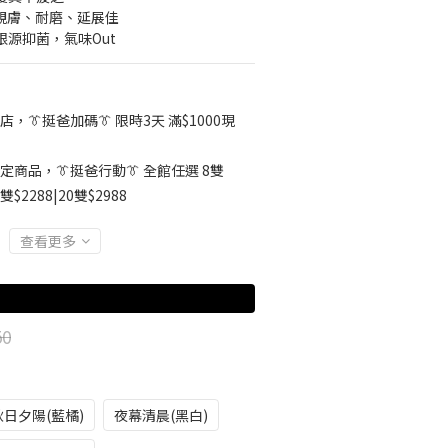
▸ 親膚、耐磨、延展佳
根源抑菌，氣味Out
店，👔挺爸加碼👔 限時3天 滿$1000現
定商品，👔挺爸行動👔 全館任選 8雙
5雙$2288|20雙$2988
查看更多
50
秋日夕陽(藍橘)
夜幕清晨(黑白)