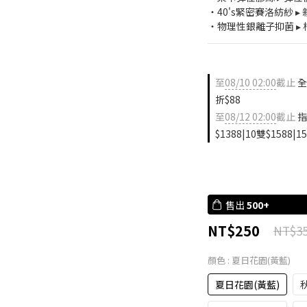
・40's緊密賽洛紡紗 
・物理性銀離子抑菌 ▸ 
至
08/10 02:00
截止
全
折$88
至
08/12 02:00
截止
指
$1388|10雙$1588|1
售出
500+
NT$250
NT$3
顏色
: 夏日花園(黃藍)
夏日花園(黃藍)