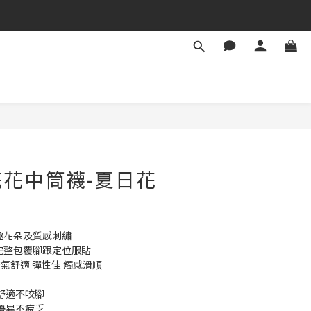
花中筒襪-夏日花
趣花朵及質感刺繡
完整包覆腳跟定位服貼
透氣舒適 彈性佳 觸感滑順
整舒適不咬腳
性優異不疲乏