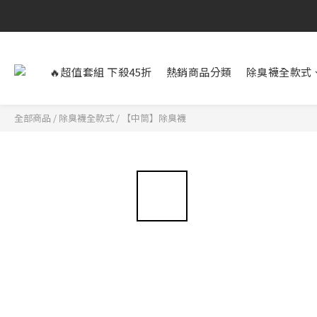
🔥超值套組 下殺45折
熱銷商品分類
除臭襪全款式
全部商品
/
除臭襪全款式
/
【中筒】除臭襪