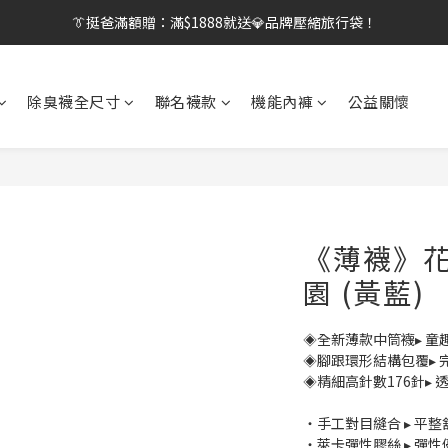
👔挺爸行動：全館襪款【最低$149起】✨立即下單！
【刷卡/電子支付限定】下單送✨WARX品牌質感杯袋！
👔挺爸行動：全館襪款【最低$149起】✨立即下單！
除臭襪全尺寸
聯名襪款
機能內褲
公益關懷
《薄襪》花
園 (黃藍)
◈全新薄款中筒襪▸ 童
◈腳跟環形結構包覆▸ 
◈精細高針數176針▸ 
・手工對目縫合 ▸ 平
・萊卡彈性膠絲 ▸ 彈