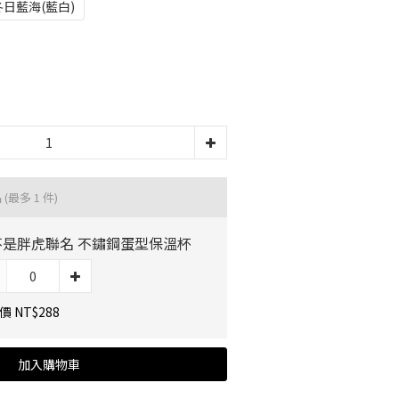
冬日藍海(藍白)
品
(最多 1 件)
不是胖虎聯名 不鏽鋼蛋型保溫杯
 NT$288
加入購物車