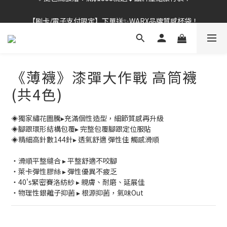
【刷卡/電子支付限定】下單送✨WARX品牌質感杯袋！
👔挺爸行動：全館襪款【最低$149起】✨立即下單！
👔挺爸行動：全館襪款【最低$149起】✨立即下單！
《薄襪》漆彈大作戰 高筒襪
(共4色)
◈獨家繡花圖騰▸充滿個性造型，細節質感再升級
◈腳跟環形結構包覆▸ 完整包覆腳跟定位服貼
◈精細高針數144針▸ 透氣舒適 彈性佳 觸感滑順
・滑順平整縫合 ▸ 平整舒適不咬腳
・萊卡彈性膠絲 ▸ 彈性優異不疲乏
・40's緊密賽洛紡紗 ▸ 親膚、耐磨、延展佳
・物理性銀離子抑菌 ▸ 根源抑菌，氣味Out