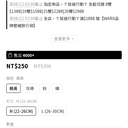
至
08/12 02:00
截止
指定商品，👔挺爸行動👔 全館任選 8雙
$1388|10雙$1588|15雙$2288|20雙$2988
至
08/12 02:00
截止
全店，👔挺爸行動👔滿$1888 贈【WARX品
牌壓縮旅行袋】
查看更多
售出
4000+
NT$250
NT$350
顏色
: 鵝黃
鵝黃
灰綠
粉
橘
尺寸
: M (22-26CM)
M (22-26CM)
L (26-30CM)
數量