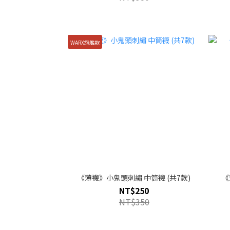
WARX旗艦款
《薄襪》小鬼頭刺繡 中筒襪 (共7款)
《
NT$250
NT$350