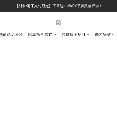
【刷卡/電子支付限定】下單送✨WARX品牌質感杯袋！
👔挺爸行動：全館襪款【最低$149起】✨立即下單！
👔挺爸行動：全館襪款【最低$149起】✨立即下單！
熱銷商品分類
除臭襪全款式
除臭襪全尺寸
聯名襪款