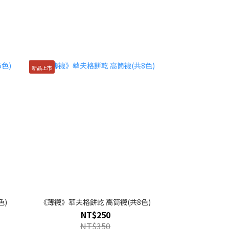
新品上市
色)
《薄襪》華夫格餅乾 高筒襪(共8色)
NT$250
NT$350