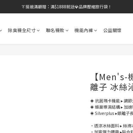
【刷卡/電子支付限定】下單送✨WARX品牌質感杯袋！
👔挺爸行動：全館襪款【最低$149起】✨立即下單！
👔挺爸行動：全館襪款【最低$149起】✨立即下單！
除臭襪全尺寸
聯名襪款
機能內褲
公益關懷
【Men's
離子 冰絲
◈ 抗菌瑪卡機能 ▸ 
◈ 蜂巢導濕結構 ▸ 
◈ Silverplus ▸
・透涼冰絲面料 ▸ 絲
・加寬彈力腰帶 ▸貼合