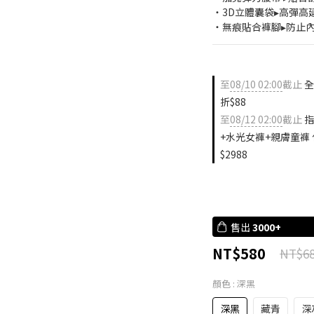
・3D立體囊袋▸高彈高
・無痕貼合褲腳▸防止
至
08/10 02:00
截止
全
折$88
至
08/12 02:00
截止
指
+水光女褲+親膚童褲 任選
$2988
售出
3000+
NT$580
NT$6
顏色
: 深黑
深黑
藏青
深