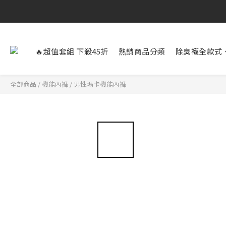
🔥超值套組 下殺45折
熱銷商品分類
除臭襪全款式
全部商品
/
機能內褲
/
男性瑪卡機能內褲