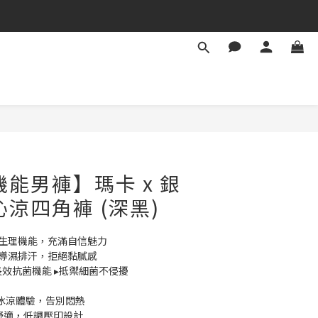
-機能男褲】瑪卡 x 銀
沁涼四角褲 (深黑)
調節生理機能，充滿自信魅力
加速導濕排汗，拒絕黏膩感
銀離子長效抗菌機能 ▸抵禦細菌不侵擾
滑冰涼體驗，告別悶熱
舒適，低調壓印設計