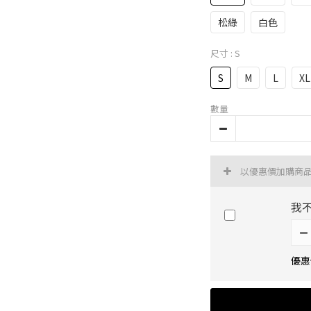
松綠
白色
尺寸
: S
S
M
L
XL
數量
以優惠價加購商
我
優惠價