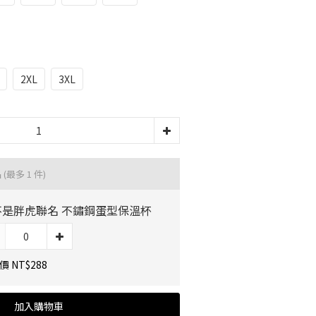
2XL
3XL
品
(最多 1 件)
不是胖虎聯名 不鏽鋼蛋型保溫杯
 NT$288
加入購物車