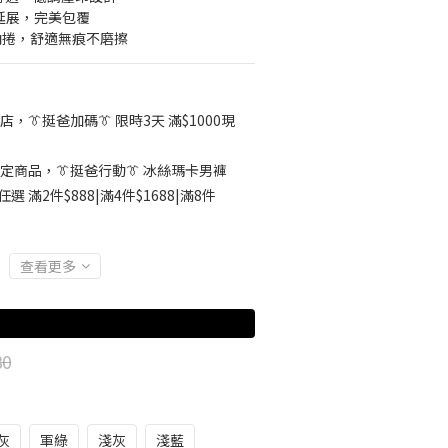
延展，完美包覆
內捲，舒適無痕不磨擦
店，👔挺爸加碼👔 限時3天 滿$1000現
定商品，👔挺爸行動👔 冰絲瑪卡男褲
 滿2件$888|滿4件$1688|滿8件
查看更多
80
灰
軍綠
淺灰
淺藍