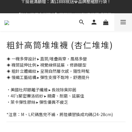
【刷卡/電子支付限定】下單送✨WARX品牌質感杯袋！
👔挺爸行動：全館襪款【最低$149起】✨立即下單！
👔挺爸行動：全館襪款【最低$149起】✨立即下單！
粗針高筒堆堆襪 (杏仁堆堆)
◈ 一襪多穿設計 ▸ 直筒/堆疊兩穿，風格多變
◈ 襪筒延伸比例 ▸ 視覺線條延展 ，修飾腿型
◈ 粗針立體織紋 ▸ 呈現自然層次感，隨性時髦
◈ 慢織工藝結構 ▸ 彈性支撐不鬆垮，舒適提升
・美國杜邦銀離子纖維 ▸ 長效除臭抑菌
・40's緊密賽洛紡紗 ▸ 親膚、耐磨、延展佳
・萊卡彈性膠絲 ▸ 彈性優異不疲乏
*注意：M、L尺碼售完不補，將陸續替換成均碼(24-28cm)