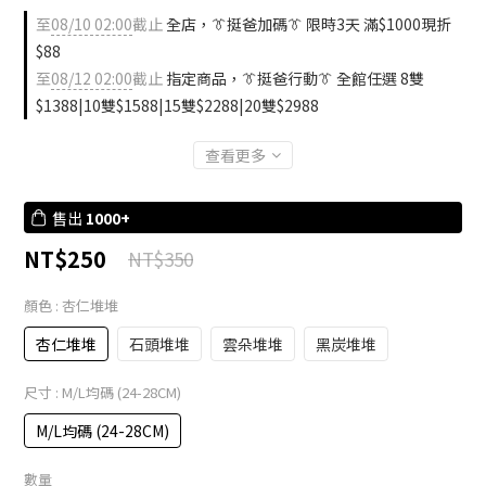
至
08/10 02:00
截止
全店，👔挺爸加碼👔 限時3天 滿$1000現折
$88
至
08/12 02:00
截止
指定商品，👔挺爸行動👔 全館任選 8雙
$1388|10雙$1588|15雙$2288|20雙$2988
查看更多
售出
1000+
NT$250
NT$350
顏色
: 杏仁堆堆
杏仁堆堆
石頭堆堆
雲朵堆堆
黑炭堆堆
尺寸
: M/L均碼 (24-28CM)
M/L均碼 (24-28CM)
數量