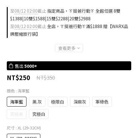
至
08/12 02:00
截止
指定商品，👔挺爸行動👔 全館任選 8雙
$1388|10雙$1588|15雙$2288|20雙$2988
至
08/12 02:00
截止
全店，👔挺爸行動👔滿$1888 贈【WARX品
牌壓縮旅行袋】
查看更多
售出
5000+
NT$250
NT$350
顏色
: 海軍藍
海軍藍
黑.灰
極限白
深麻灰
軍綠色
究極黑
究極白
尺寸
: XL (29-32CM)