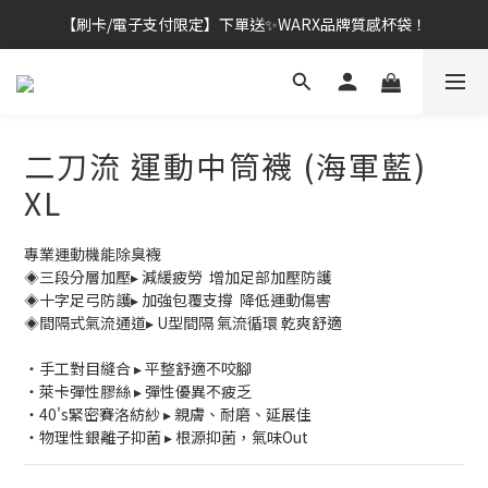
👔挺爸行動：全館襪款【最低$149起】✨立即下單！
👔挺爸行動：全館襪款【最低$149起】✨立即下單！
二刀流 運動中筒襪 (海軍藍)
XL
專業運動機能除臭襪
◈三段分層加壓▸ 減緩疲勞  增加足部加壓防護
◈十字足弓防護▸ 加強包覆支撐  降低運動傷害​
◈間隔式氣流通道▸ U型間隔 氣流循環 乾爽舒適
・手工對目縫合 ▸ 平整舒適不咬腳
・萊卡彈性膠絲 ▸ 彈性優異不疲乏
・40's緊密賽洛紡紗 ▸ 親膚、耐磨、延展佳
・物理性銀離子抑菌 ▸ 根源抑菌，氣味Out