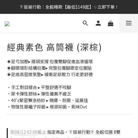
👔挺爸行動：全館襪款【最低$149起】✨立即下單！
👔挺爸行動：全館襪款【最低$149起】✨立即下單！
👔挺爸滿額贈：滿$1888就送💎品牌壓縮旅行袋！
【刷卡/電子支付限定】下單送✨WARX品牌質感杯袋！
經典素色 高筒襪 (深棕)
👔挺爸行動：全館襪款【最低$149起】✨立即下單！
◈足弓加壓▸ 穩固支撐 包覆雙腳促進血液循環
◈腳跟環形結構包覆▸ 完整包覆腳跟定位服貼
◈足底高密度氣墊▸ 緩衝足部壓力 行走更舒適
・手工對目縫合 ▸ 平整舒適不咬腳
・萊卡彈性膠絲 ▸ 彈性優異不疲乏
・40's緊密賽洛紡紗 ▸ 親膚、耐磨、延展佳
・物理性銀離子抑菌 ▸ 根源抑菌，氣味Out
至
08/12 02:00
截止
指定商品，👔挺爸行動👔 全館任選 8雙