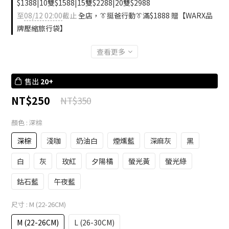
$1388|10雙$1588|15雙$2288|20雙$2988
至
08/12 02:00
截止
全店，👔挺爸行動👔滿$1888 贈【WARX品
牌壓縮旅行袋】
查看更多
售出
20+
NT$250
NT$350
顏色
: 深棕
深棕
淺咖
奶油白
煙燻藍
深麻灰
黑
白
灰
玫紅
夕陽橘
螢光黃
螢光綠
鈷石藍
午夜藍
尺寸
: M (22-26CM)
M (22-26CM)
L (26-30CM)