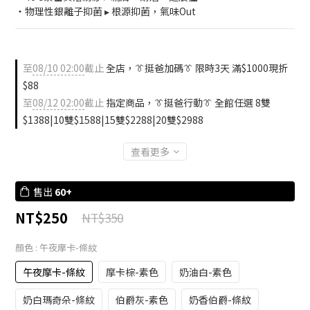
・物理性銀離子抑菌 ▸ 根源抑菌，氣味Out
至
08/10 02:00
截止
全店，👔挺爸加碼👔 限時3天 滿$1000現折
$88
至
08/12 02:00
截止
指定商品，👔挺爸行動👔 全館任選 8雙
$1388|10雙$1588|15雙$2288|20雙$2988
查看更多
售出
60+
NT$250
NT$350
顏色
: 午夜摩卡-條紋
午夜摩卡-條紋
摩卡棕-素色
奶油白-素色
奶白瑪奇朵-條紋
伯爵灰-素色
奶香伯爵-條紋