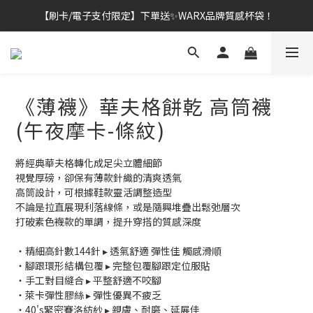
【刷卡/電子支付限定】下單送✨WARX品牌質感杯袋！
👔挺爸行動：全館襪款【最低$149起】✨立即下單！
👔挺爸行動：全館襪款【最低$149起】✨立即下單！
《薄襪》華夫格餅乾 高筒襪
(午夜摩卡-條紋)
將經典華夫格轉化成足尖立體細節
視覺厚磅，卻保有薄款針織的清爽透氣
高筒設計，可根據鞋款靈活調整造型
不論是拉直展現利落線條，或是隨興堆疊出鬆弛層次
打破素色襪款的單調，提升穿搭的質感深度
・精細高針數144針 ▸ 透氣舒適 彈性佳 觸感滑順
・腳跟環形結構包覆 ▸ 完整包覆腳跟定位服貼
・手工對目縫合 ▸ 平整舒適不咬腳
・萊卡彈性膠絲 ▸ 彈性優異不疲乏
・40's緊密賽洛紡紗 ▸ 親膚、耐磨、延展佳