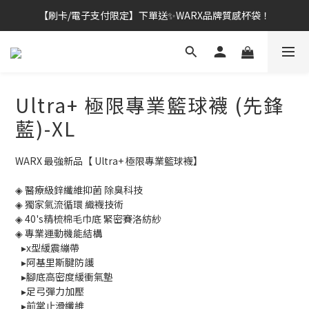
【刷卡/電子支付限定】下單送✨WARX品牌質感杯袋！
👔挺爸行動：全館襪款【最低$149起】✨立即下單！
👔挺爸行動：全館襪款【最低$149起】✨立即下單！
Ultra+ 極限專業籃球襪 (先鋒
藍)-XL
WARX 最強新品【 Ultra+ 極限專業籃球襪】
◈ 醫療級鋅纖維抑菌 除臭科技
◈ 獨家氣流循環 織襪技術
◈ 40's精梳棉毛巾底 緊密賽洛紡紗
◈ 專業運動機能結構
   ▸x型緩震繃帶
   ▸阿基里斯腱防護
   ▸腳底高密度緩衝氣墊
   ▸足弓彈力加壓
   ▸前掌止滑纖維