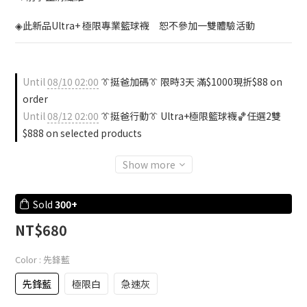
◈此新品Ultra+ 極限專業籃球襪　恕不參加一雙體驗活動
Until
08/10 02:00
👔挺爸加碼👔 限時3天 滿$1000現折$88 on
order
Until
08/12 02:00
👔挺爸行動👔 Ultra+極限籃球襪🏀任選2雙
$888 on selected products
Show more
Sold
300+
NT$680
Color
: 先鋒藍
先鋒藍
極限白
急速灰