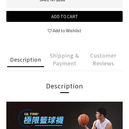
ADD TO CART
Add to Wishlist
Shipping &
Customer
Description
Payment
Reviews
Description