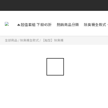
🔥超值套組 下殺45折
熱銷商品分類
除臭襪全款式
全部商品
/
除臭襪全款式
/
【船型】除臭襪