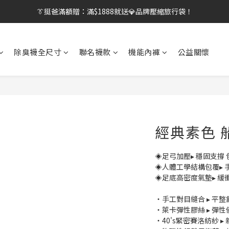
👔挺爸行動：全館襪款【最低$149起】✨立即下單！
【刷卡/電子支付限定】下單送✨WARX品牌質感杯袋！
👔挺爸行動：全館襪款【最低$149起】✨立即下單！
除臭襪全尺寸
聯名襪款
機能內褲
公益關懷
經典素色 
◈足弓加壓▸ 穩固支撐
◈人體工學結構包覆▸ 
◈足底高密度氣墊▸ 緩
・手工對目縫合 ▸ 平
・萊卡彈性膠絲 ▸ 彈
・40's緊密賽洛紡紗 