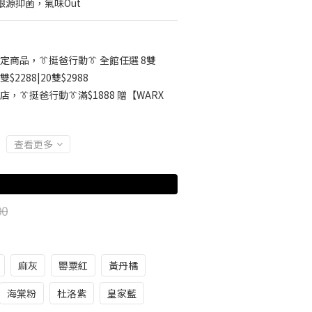
根源抑菌，氣味Out
定商品，👔挺爸行動👔 全館任選 8雙
5雙$2288|20雙$2988
店，👔挺爸行動👔滿$1888 贈【WARX
查看更多
00
麻灰
罌粟紅
黃丹橘
海棠粉
杜洛紫
皇家藍