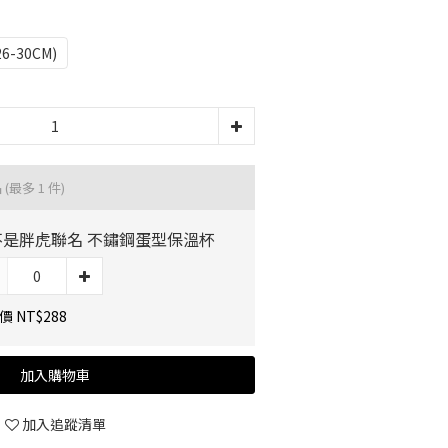
26-30CM)
品
(最多 1 件)
不是胖虎聯名 不鏽鋼蛋型保溫杯
 NT$288
加入購物車
加入追蹤清單