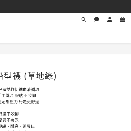
船型襪 (草地綠)
 包覆雙腳促進血液循環
手工縫合 服貼 不咬腳
衝足部壓力 行走更舒適
整舒適不咬腳
性優異不疲乏
▸ 親膚、耐磨、延展佳