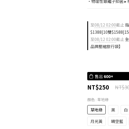
・物理性銀離子抑菌 ▸ 
至
08/12 02:00
截止
指
$1388|10雙$1588|1
至
08/12 02:00
截止
全
品牌壓縮旅行袋】
售出
600+
NT$250
NT$3
顏色
: 草地綠
草地綠
黑
白
月光黃
晴空藍