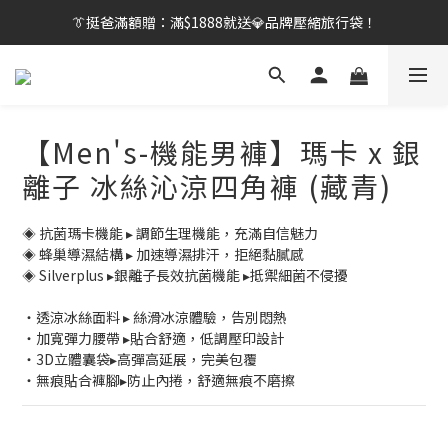
👔挺爸行動：全館襪款【最低$149起】✨立即下單！
【刷卡/電子支付限定】下單送✨WARX品牌質感杯袋！
👔挺爸行動：全館襪款【最低$149起】✨立即下單！
【Men's-機能男褲】瑪卡 x 銀
離子 冰絲沁涼四角褲 (藏青)
◈ 抗菌瑪卡機能 ▸ 調節生理機能，充滿自信魅力
◈ 蜂巢導濕結構 ▸ 加速導濕排汗，拒絕黏膩感
◈ Silverplus ▸銀離子長效抗菌機能 ▸抵禦細菌不侵擾
・透涼冰絲面料 ▸ 絲滑冰涼體驗，告別悶熱
・加寬彈力腰帶 ▸貼合舒適，低調壓印設計
・3D立體囊袋▸高彈高延展，完美包覆
・無痕貼合褲腳▸防止內捲，舒適無痕不磨擦