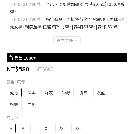
至
08/10 02:00
截止
全店，👔挺爸加碼👔 限時3天 滿$1000現折
$88
至
08/12 02:00
截止
指定商品，👔挺爸行動👔 冰絲瑪卡男褲+水
光女褲+親膚童褲 任選 滿2件$888|滿4件$1688|滿8件$2988
查看更多
售出
1000+
NT$580
NT$680
顏色
: 藏青
藏青
深黑
深灰
軍綠
淺灰
淺藍
松綠
白色
尺寸
: S
S
M
L
XL
2XL
3XL