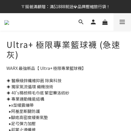
👔挺爸行動：全館襪款【最低$149起】✨立即下單！
【刷卡/電子支付限定】下單送✨WARX品牌質感杯袋！
👔挺爸行動：全館襪款【最低$149起】✨立即下單！
Ultra+ 極限專業籃球襪 (急速
灰)
WARX 最強新品【 Ultra+ 極限專業籃球襪】
◈ 醫療級鋅纖維抑菌 除臭科技
◈ 獨家氣流循環 織襪技術
◈ 40's精梳棉毛巾底 緊密賽洛紡紗
◈ 專業運動機能結構
   ▸x型緩震繃帶
   ▸阿基里斯腱防護
   ▸腳底高密度緩衝氣墊
   ▸足弓彈力加壓
   ▸前掌止滑纖維