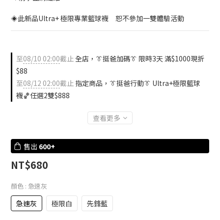
◈此新品Ultra+ 極限專業籃球襪　恕不參加一雙體驗活動
至
08/10 02:00
截止
全店，👔挺爸加碼👔 限時3天 滿$1000現折
$88
至
08/12 02:00
截止
指定商品，👔挺爸行動👔 Ultra+極限籃球
襪🏀任選2雙$888
查看更多
售出
600+
NT$680
顏色
: 急速灰
急速灰
極限白
先鋒藍