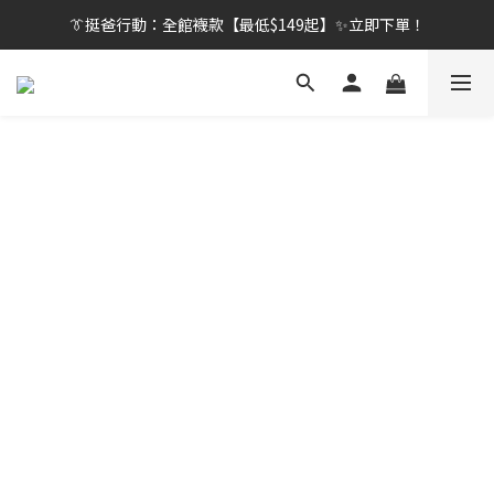
👔挺爸行動：全館襪款【最低$149起】✨立即下單！
👔挺爸行動：全館襪款【最低$149起】✨立即下單！
👔挺爸滿額贈：滿$1888就送💎品牌壓縮旅行袋！
【刷卡/電子支付限定】下單送✨WARX品牌質感杯袋！
👔挺爸行動：全館襪款【最低$149起】✨立即下單！