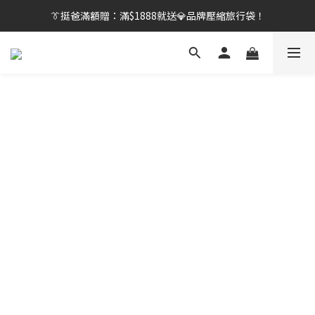
👔挺爸行動：全館襪款【最低$149起】✨立即下單！
👔挺爸滿額贈：滿$1888就送💎品牌壓縮旅行袋！
【刷卡/電子支付限定】下單送✨WARX品牌質感杯袋！
👔挺爸行動：全館襪款【最低$149起】✨立即下單！