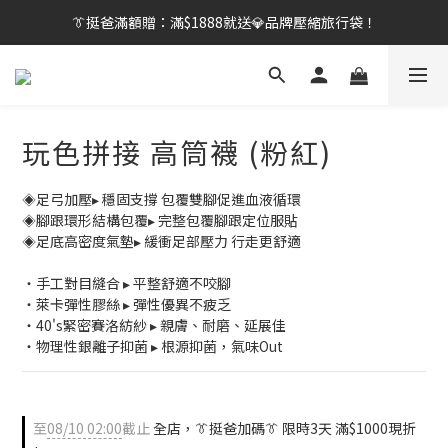
👔挺爸行動：全館襪款【最低$149起】✨立即下單！
【刷卡/電子支付限定】下單送✨WARX品牌質感杯袋！
👔挺爸行動：全館襪款【最低$149起】✨立即下單！
玩色拼接 高筒襪 (粉紅)
◈足弓加壓▸ 穩固支撐 包覆雙腳促進血液循環
◈腳跟環形結構包覆▸ 完整包覆腳跟定位服貼
◈足底高密度氣墊▸ 緩衝足部壓力 行走更舒適
・手工對目縫合 ▸ 平整舒適不咬腳
・萊卡彈性膠絲 ▸ 彈性優異不疲乏
・40's緊密賽洛紡紗 ▸ 親膚、耐磨、延展佳
・物理性銀離子抑菌 ▸ 根源抑菌，氣味Out
至
08/10 02:00
截止
全店，👔挺爸加碼👔 限時3天 滿$1000現折