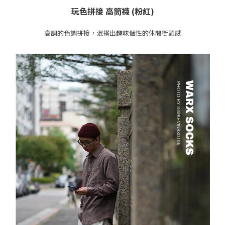
玩色拼接 高筒襪 (粉紅
)
高調的色調拼接，混搭出趣味個性的休閒街頭感