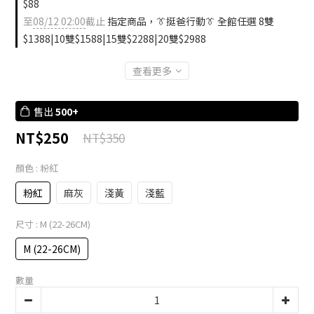
$88
至
08/12 02:00
截止
指定商品，👔挺爸行動👔 全館任選 8雙
$1388|10雙$1588|15雙$2288|20雙$2988
查看更多
售出
500+
NT$250
NT$350
顏色
: 粉紅
粉紅
麻灰
淺黃
淺藍
尺寸
: M (22-26CM)
M (22-26CM)
數量