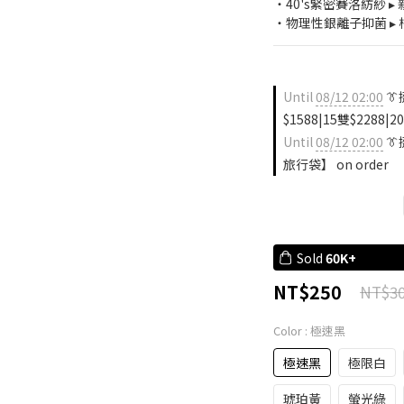
・40's緊密賽洛紡紗 
・物理性銀離子抑菌 ▸ 
Until
08/12 02:00
👔
$1588|15雙$2288|20
Until
08/12 02:00
👔
旅行袋】 on order
Sold
60K+
NT$250
NT$3
Color
: 極速黑
極速黑
極限白
琥珀黃
螢光綠