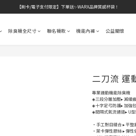
👔挺爸行動：全館襪款【最低$149起】✨立即下單！
👔挺爸行動：全館襪款【最低$149起】✨立即下單！
除臭襪全尺寸
聯名襪款
機能內褲
公益關懷
二刀流 運
專業運動機能除臭襪
◈三段分層加壓▸ 減緩
◈十字足弓防護▸ 加強包
◈間隔式氣流通道▸ U型
・手工對目縫合 ▸ 平
・萊卡彈性膠絲 ▸ 彈