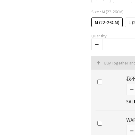
Size
: M (22-26CM)
M (22-26CM)
L (
Quantity
Buy Together an
我
SAL
WA