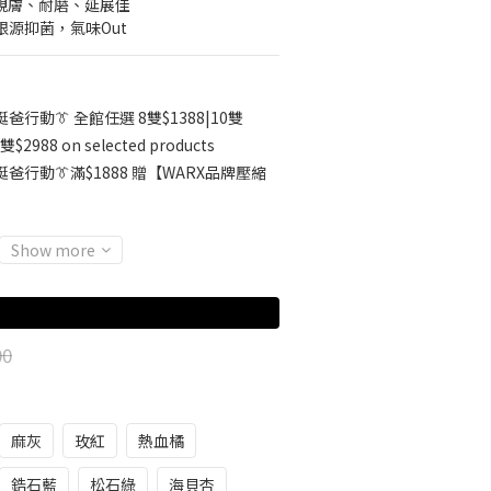
▸ 親膚、耐磨、延展佳
根源抑菌，氣味Out
挺爸行動👔 全館任選 8雙$1388|10雙
雙$2988 on selected products
挺爸行動👔滿$1888 贈【WARX品牌壓縮
Show more
00
麻灰
玫紅
熱血橘
鋯石藍
松石綠
海貝杏