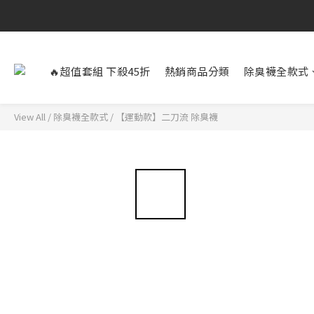
🔥超值套組 下殺45折
熱銷商品分類
除臭襪全款式
View All
/
除臭襪全款式
/
【運動款】二刀流 除臭襪