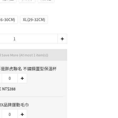
26-30CM)
XL(29-32CM)
d Save More
(At most 1 item(s))
不是胖虎聯名 不鏽鋼蛋型保溫杯
E NT$288
RX品牌運動毛巾