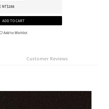
E NT$288
ADD TO CART
Add to Wishlist
Customer Reviews