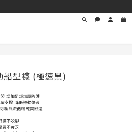
動船型襪 (極速黑)
疲勞  增加足部加壓防護
覆支撐  降低運動傷害​
間隔 氣流循環 乾爽舒適
整舒適不咬腳
性優異不疲乏