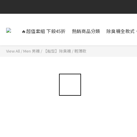
🔥超值套組 下殺45折
熱銷商品分類
除臭襪全款式
View All
/
Men 男襪
/
【船型】除臭襪
/
輕薄款