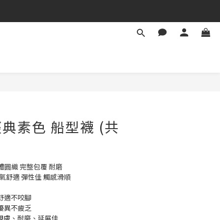
典素色 船型襪 (共
體圓織 完整包覆 耐磨
透氣舒適 彈性佳 觸感滑順
整舒適不咬腳
性優異不疲乏
▸ 親膚、耐磨、延展佳