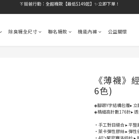
👔挺爸行動：全館襪款【最低$149起】✨立即下單！
👔挺爸滿額贈：滿$1888就送💎品牌壓縮旅行袋！
【刷卡/電子支付限定】下單送✨WARX品牌質感杯袋！
除臭襪全尺寸
聯名襪款
機能內褲
公益關懷
👔挺爸行動：全館襪款【最低$149起】✨立即下單！
《薄襪》經
6色)
◈腳跟Y字結構包覆▸ 立
◈精細高針數176針▸ 
・手工對目縫合 ▸ 平
・萊卡彈性膠絲 ▸ 彈
・40's緊密賽洛紡紗 