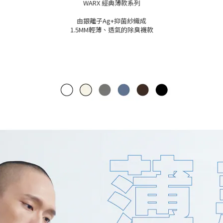
WARX 經典薄款系列
由銀離子Ag+抑菌紗織成
1.5MM輕薄、透氣的除臭襪款