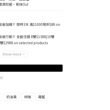
根源抑菌，氣味Out
挺爸加碼👔 限時3天 滿$1000現折$88 on
挺爸行動👔 全館任選 8雙$1388|10雙
雙$2988 on selected products
Show more
50
奶油黃
棕咖
霧藍