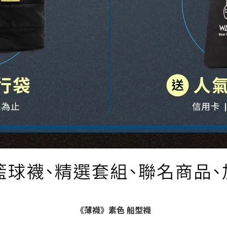
《薄襪》素色 船型襪