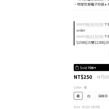
・物理性銀離子抑菌 ▸ 
Until
08/10 02:00
👔
order
Until
08/12 02:00
👔
$1588|15雙$2288|20
Sold
70K+
NT$250
NT$3
Color
: 黑
黑
白
深麻灰
Size
: M (22-26CM)