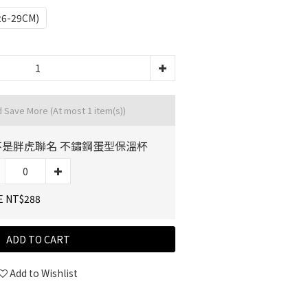
26-29CM)
d Save More
(At most 1 item(s))
不是胖虎聯名 不鏽鋼蛋型保溫杯
E NT$288
ADD TO CART
Add to Wishlist