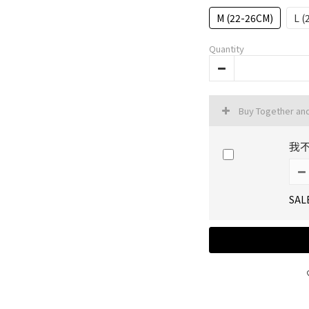
M (22-26CM)
L (
Quantity
Buy Together an
我
SAL