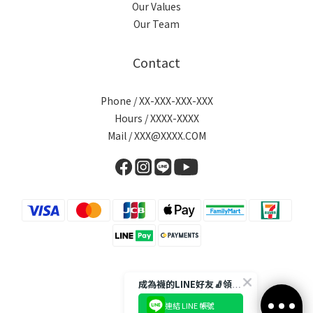
Our Values
Our Team
Contact
Phone / XX-XXX-XXX-XXX
Hours / XXXX-XXXX
Mail / XXX@XXXX.COM
成為襪的LINE好友🧦領取$50折扣碼
連結 LINE 帳號