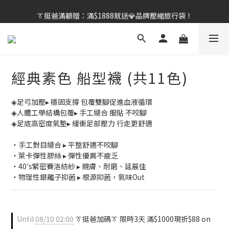
👔挺爸行動：全館襪款【最低$149起】✨立即下單！
👔挺爸滿額贈：滿$1888就送💎品牌壓縮旅行袋！
【刷卡/電子支付限定】下單送✨WARX品牌質感杯袋！
👔挺爸行動：全館襪款【最低$149起】✨立即下單！
經典素色 船型襪 (共11色)
◈足弓加壓▸ 穩固支撐 包覆雙腳促進血液循環
◈人體工學結構包覆▸ 手工縫合 服貼 不咬腳
◈足底高密度氣墊▸ 緩衝足部壓力 行走更舒適
・手工對目縫合 ▸ 平整舒適不咬腳
・萊卡彈性膠絲 ▸ 彈性優異不疲乏
・40's緊密賽洛紡紗 ▸ 親膚、耐磨、延展佳
・物理性銀離子抑菌 ▸ 根源抑菌，氣味Out
Until
08/10 02:00
👔挺爸加碼👔 限時3天 滿$1000現折$88 on