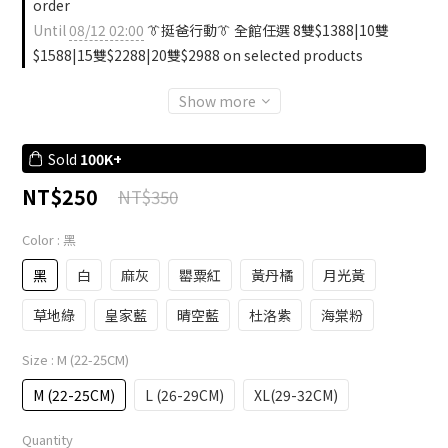
order
Until
08/12 02:00
👔挺爸行動👔 全館任選 8雙$1388|10雙
$1588|15雙$2288|20雙$2988 on selected products
Show more
Sold
100K+
NT$250
NT$350
Color
: 黑
黑
白
麻灰
罌粟紅
黃丹橘
月光黃
草地綠
皇家藍
晴空藍
杜洛紫
海棠粉
Size
: M (22-25CM)
M (22-25CM)
L (26-29CM)
XL(29-32CM)
Quantity