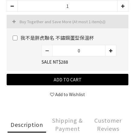
Buy Together and Save More
(At most 1 item(s))
我不是胖虎聯名 不鏽鋼蛋型保溫杯
SALE NT$288
ADD TO CART
Add to Wishlist
Shipping &
Customer
Description
Payment
Reviews