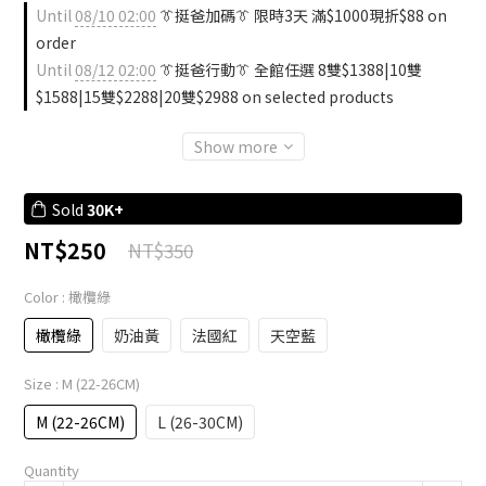
Until
08/10 02:00
👔挺爸加碼👔 限時3天 滿$1000現折$88 on
order
Until
08/12 02:00
👔挺爸行動👔 全館任選 8雙$1388|10雙
$1588|15雙$2288|20雙$2988 on selected products
Show more
Sold
30K+
NT$250
NT$350
Color
: 橄欖綠
橄欖綠
奶油黃
法國紅
天空藍
Size
: M (22-26CM)
M (22-26CM)
L (26-30CM)
Quantity