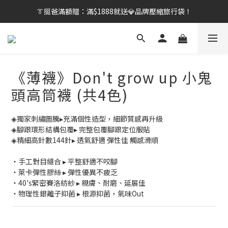
👔挺爸行動：全館襪款【最低$149起】✨立即下單！
👔挺爸滿額贈：滿$1888就送💎品牌壓縮旅行袋！
【刷卡/電子支付限定】下單送✨WARX品牌質感杯袋！
👔挺爸行動：全館襪款【最低$149起】✨立即下單！
《薄襪》Don't grow up 小鬼
頭高筒襪 (共4色)
◈獨家刺繡圖騰▸充滿個性造型，細節質感再升級
◈腳跟環形結構包覆▸ 完整包覆腳跟定位服貼
◈精細高針數144針▸ 透氣舒適 彈性佳 觸感滑順
・手工對目縫合 ▸ 平整舒適不咬腳
・萊卡彈性膠絲 ▸ 彈性優異不疲乏
・40's緊密賽洛紡紗 ▸ 親膚、耐磨、延展佳
・物理性銀離子抑菌 ▸ 根源抑菌，氣味Out