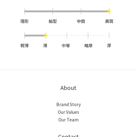
About
Brand Story
Our Values
Our Team
Contact