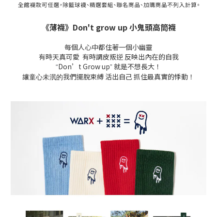
《薄襪》Don't grow up 小鬼頭高筒襪
每個人心中都住著一個小幽靈
有時天真可愛 有時調皮叛逆 反映出內在的自我
Don’t Grow up
就是不想長大！
“
”
讓
我們擺脫束縛 活出自己 抓住最真實的悸動！
童心未泯的