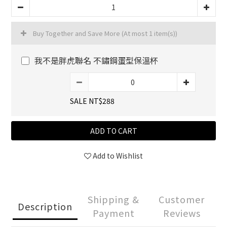
Buy Together and Save More
(At most 1 item(s))
我不是胖虎聯名 不鏽鋼蛋型保溫杯
SALE NT$288
ADD TO CART
Add to Wishlist
Shipping &
Customer
Description
Payment
Reviews