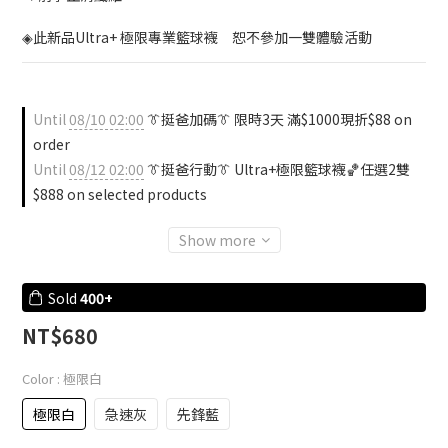
◈此新品Ultra+ 極限專業籃球襪　恕不參加一雙體驗活動
Until
08/10 02:00
👔挺爸加碼👔 限時3天 滿$1000現折$88 on
order
Until
08/12 02:00
👔挺爸行動👔 Ultra+極限籃球襪🏀任選2雙
$888 on selected products
Show more
Sold
400+
NT$680
Color
: 極限白
極限白
急速灰
先鋒藍