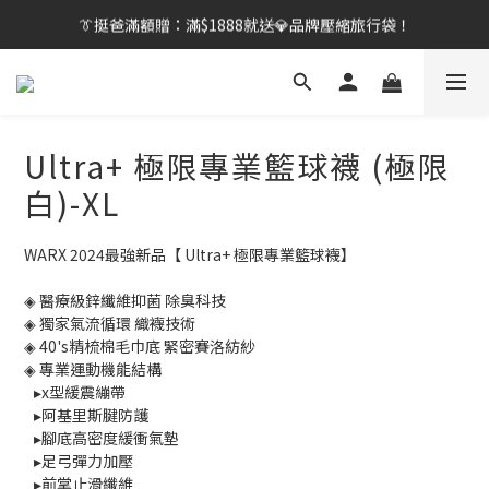
👔挺爸行動：全館襪款【最低$149起】✨立即下單！
👔挺爸滿額贈：滿$1888就送💎品牌壓縮旅行袋！
【刷卡/電子支付限定】下單送✨WARX品牌質感杯袋！
👔挺爸行動：全館襪款【最低$149起】✨立即下單！
Ultra+ 極限專業籃球襪 (極限
白)-XL
WARX 2024最強新品【 Ultra+ 極限專業籃球襪】
◈ 醫療級鋅纖維抑菌 除臭科技
◈ 獨家氣流循環 織襪技術
◈ 40's精梳棉毛巾底 緊密賽洛紡紗
◈ 專業運動機能結構
   ▸x型緩震繃帶
   ▸阿基里斯腱防護
   ▸腳底高密度緩衝氣墊
   ▸足弓彈力加壓
   ▸前掌止滑纖維