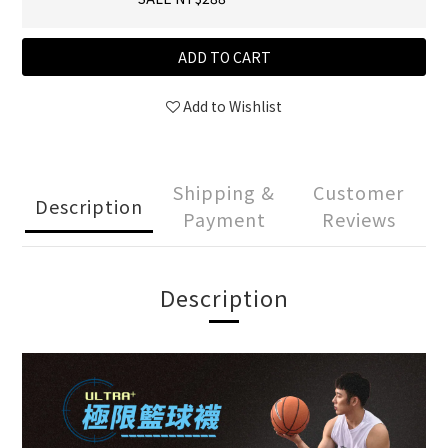
ADD TO CART
Add to Wishlist
Shipping &
Customer
Description
Payment
Reviews
Description