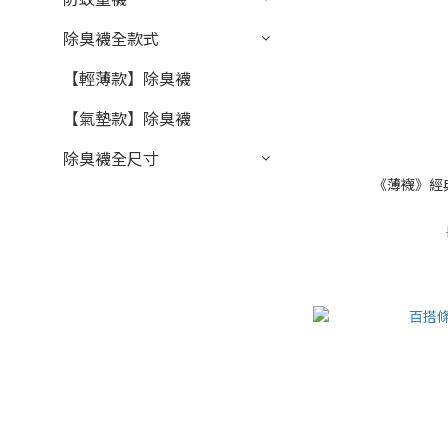
除臭襪全款式
【輕薄款】除臭襪
【氣墊款】除臭襪
除臭襪全尺寸
《薄襪》經典