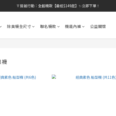
👔挺爸行動：全館襪款【最低$149起】✨立即下單！
👔挺爸行動：全館襪款【最低$149起】✨立即下單！
👔挺爸滿額贈：滿$1888就送💎品牌壓縮旅行袋！
除臭襪全尺寸
聯名襪款
機能內褲
公益關懷
【刷卡/電子支付限定】下單送✨WARX品牌質感杯袋！
👔挺爸行動：全館襪款【最低$149起】✨立即下單！
臭襪