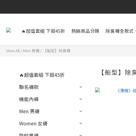
🔥超值套組 下殺45折
熱銷商品分類
除臭襪全款式
View All
/
Men 男襪
/
【船型】除臭襪
【船型】除
🔥超值套組 下殺45折
聯名襪款
機能內褲
Men 男襪
Women 女襪
防蚊童襪