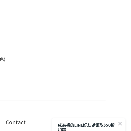
色)
Contact
成為襪的LINE好友🧦領取$50折
扣碼