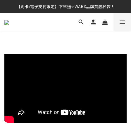
【刷卡/電子支付限定】下單送✨WARX品牌質感杯袋！
👔挺爸行動：全館襪款【最低$149起】✨立即下單！
👔挺爸行動：全館襪款【最低$149起】✨立即下單！