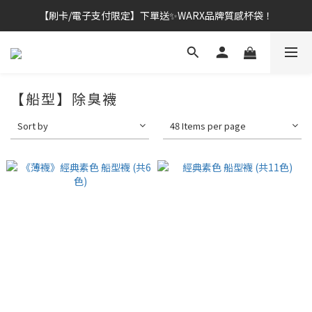
【刷卡/電子支付限定】下單送✨WARX品牌質感杯袋！
👔挺爸行動：全館襪款【最低$149起】✨立即下單！
👔挺爸行動：全館襪款【最低$149起】✨立即下單！
【船型】除臭襪
Sort by
48 Items per page