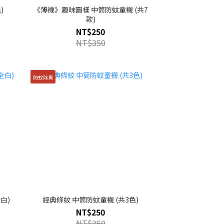
)
《薄襪》趣味圖樣 中筒防蚊童襪 (共7
款)
NT$250
NT$350
防蚊除臭
白)
經典條紋 中筒防蚊童襪 (共3色)
NT$250
NT$350