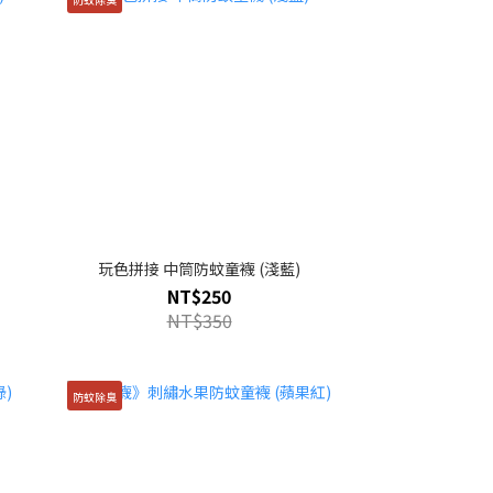
玩色拼接 中筒防蚊童襪 (淺藍)
NT$250
NT$350
防蚊除臭