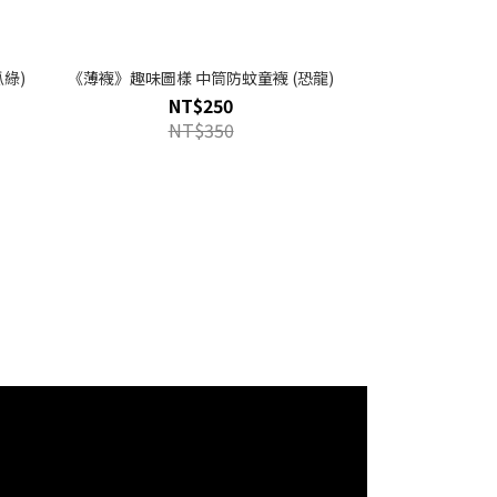
綠)
《薄襪》趣味圖樣 中筒防蚊童襪 (恐龍)
NT$250
NT$350