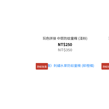
玩色拼接 中筒防蚊童襪 (淺粉)
NT$250
NT$350
防蚊除臭
防蚊