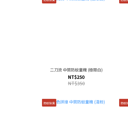
二刀流 中筒防蚊童襪 (極限白)
NT$250
NT$350
防蚊除臭
防蚊