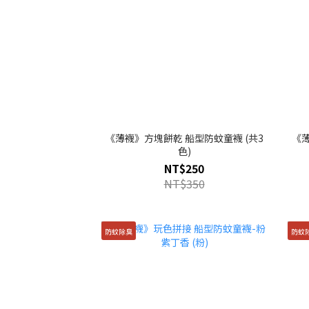
《薄襪》方塊餅乾 船型防蚊童襪 (共3
《薄
色)
NT$250
NT$350
防蚊除臭
防蚊