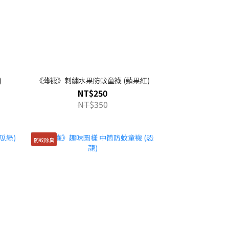
)
《薄襪》刺繡水果防蚊童襪 (蘋果紅)
NT$250
NT$350
防蚊除臭