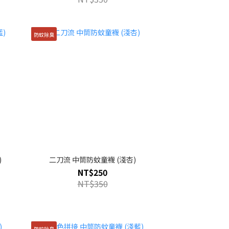
防蚊除臭
)
二刀流 中筒防蚊童襪 (淺杏)
NT$250
NT$350
防蚊除臭