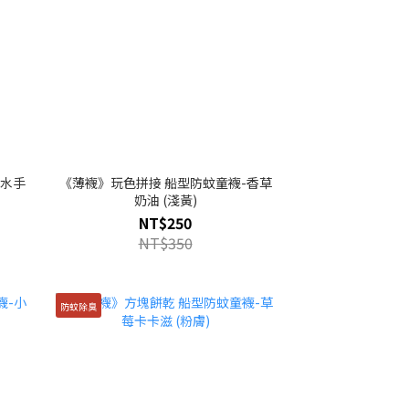
-水手
《薄襪》玩色拼接 船型防蚊童襪-香草
奶油 (淺黃)
NT$250
NT$350
防蚊除臭