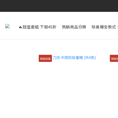
🔥超值套組 下殺45折
熱銷商品分類
除臭襪全款式
防蚊除臭
防蚊