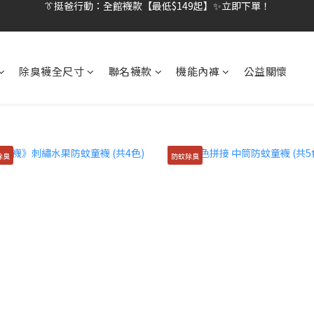
👔挺爸行動：全館襪款【最低$149起】✨立即下單！
👔挺爸滿額贈：滿$1888就送💎品牌壓縮旅行袋！
【刷卡/電子支付限定】下單送✨WARX品牌質感杯袋！
除臭襪全尺寸
聯名襪款
機能內褲
公益關懷
👔挺爸行動：全館襪款【最低$149起】✨立即下單！
除臭
防蚊除臭