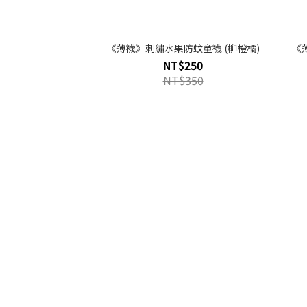
《薄襪》刺繡水果防蚊童襪 (柳橙橘)
《
NT$250
NT$350