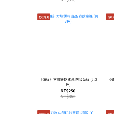
防蚊除臭
防蚊
《薄襪》方塊餅乾 船型防蚊童襪 (共3
《薄
色)
NT$250
NT$350
防蚊除臭
防蚊