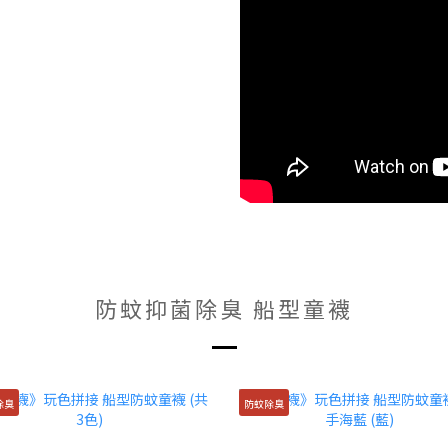
防蚊抑菌除臭 船型童襪
除臭
防蚊除臭